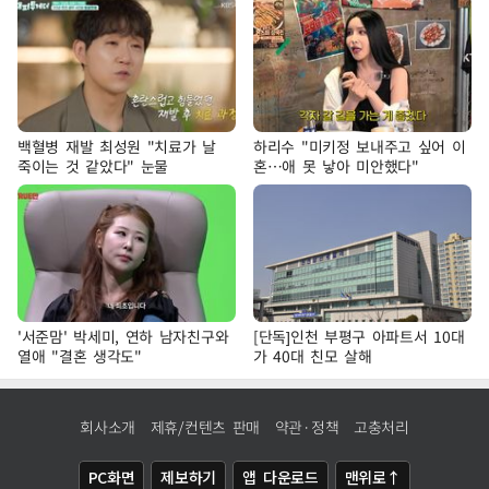
백혈병 재발 최성원 "치료가 날
하리수 "미키정 보내주고 싶어 이
죽이는 것 같았다" 눈물
혼…애 못 낳아 미안했다"
'서준맘' 박세미, 연하 남자친구와
[단독]인천 부평구 아파트서 10대
열애 "결혼 생각도"
가 40대 친모 살해
회사소개
제휴/컨텐츠 판매
약관·정책
고충처리
PC화면
제보하기
앱 다운로드
맨위로↑