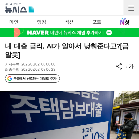
메인
랭킹
섹션
포토
내 대출 금리, AI가 알아서 낮춰준다고?[금
알못]
기사등록
2026/03/02 08:00:00
가
가
최종수정
2026/03/02 08:06:23
구글에서 선호하는 매체로 추가