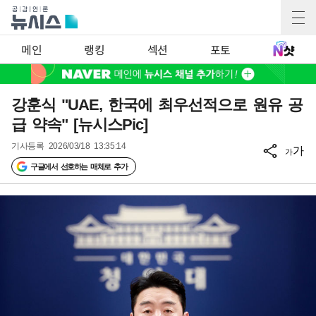
메인
랭킹
섹션
포토
강훈식 "UAE, 한국에 최우선적으로 원유 공
급 약속" [뉴시스Pic]
기사등록
2026/03/18 13:35:14
가
가
구글에서 선호하는 매체로 추가