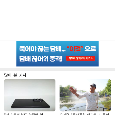
많이 본 기사
"창 3개 띄워도 답답함 없
오세훈 "용산공원 아파트, 노무현