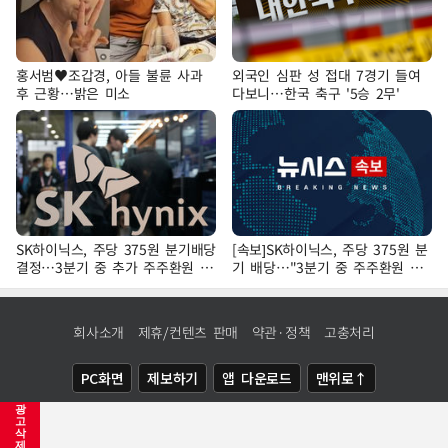
홍서범♥조갑경, 아들 불륜 사과
외국인 심판 성 접대 7경기 들여
후 근황…밝은 미소
다보니…한국 축구 '5승 2무'
SK하이닉스, 주당 375원 분기배당
[속보]SK하이닉스, 주당 375원 분
결정…3분기 중 추가 주주환원 발
기 배당…"3분기 중 주주환원 방
표
안 확정"
회사소개
제휴/컨텐츠 판매
약관·정책
고충처리
PC화면
제보하기
앱 다운로드
맨위로↑
광
COPYRIGHTⓒ
NEWSIS
ALL RIGHTS RESERVED.
고
삭
제