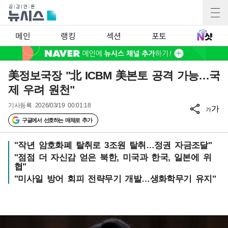
메인
랭킹
섹션
포토
美정보국장 "北 ICBM 美본토 공격 가능…국
제 우려 원천"
기사등록
2026/03/19 00:01:18
가
가
구글에서 선호하는 매체로 추가
"작년 암호화폐 탈취로 3조원 탈취…정권 자금조달"
"점점 더 자신감 얻은 북한, 미국과 한국, 일본에 위
협"
"미사일 방어 회피 전략무기 개발…생화학무기 유지"