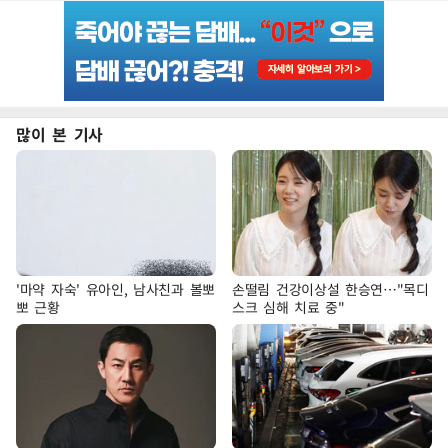
많이 본 기사
'마약 자숙' 유아인, 남사친과 볼뽀
손떨림 건강이상설 한승연…"목디
뽀 근황
스크 심해 치료 중"