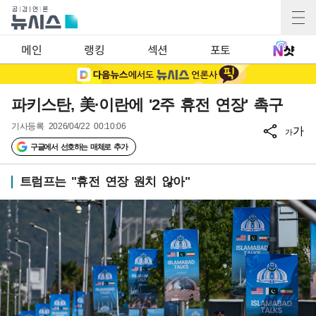
메인
랭킹
섹션
포토
파키스탄, 美·이란에 '2주 휴전 연장' 촉구
기사등록
2026/04/22 00:10:06
가
가
구글에서 선호하는 매체로 추가
트럼프는 "휴전 연장 원치 않아"