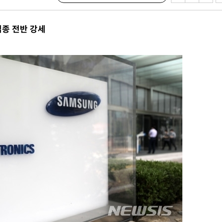
종 전반 강세
 격파
다"
수수색(종
4%↑
침 준수"
수수색
세 강화"