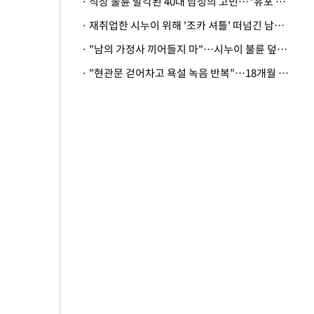
· 직장 불륜 발각된 40대 남성의 고민…"유포 동료 명예훼손·협박죄 고소 가능할까"
· 재취업한 시누이 위해 '조카 셔틀' 떠넘긴 남편…아내 "난 못한다"
· "남의 가정사 끼어들지 마"…시누이 불륜 덮으려는 남편에 억울한 아내
· "현관문 걷어차고 욕설 녹음 반복"…18개월 아기 키우는 집 뒤흔든 '앞집의 비극'