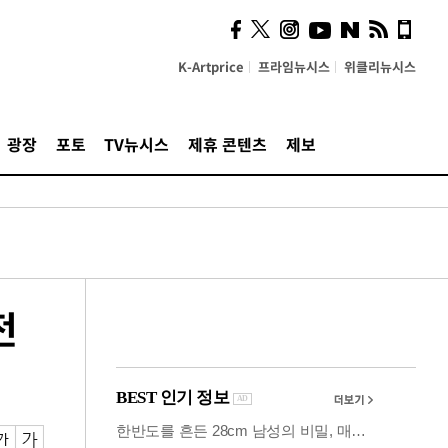
의견, 국토부·LH에 충실히
전달할 것"
K-Artprice
프라임뉴시스
위클리뉴시스
광장
포토
TV뉴시스
제휴 콘텐츠
제보
전