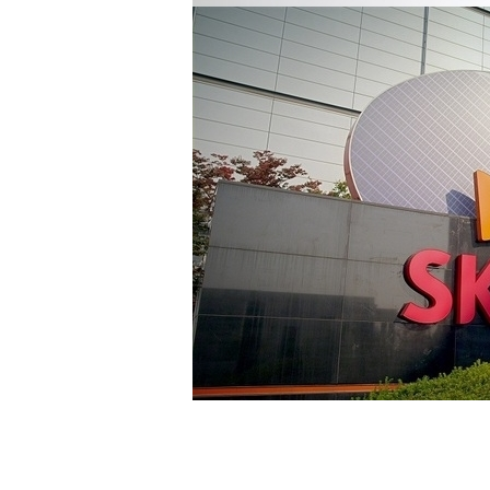
-500초 전 >
[속보]7~9일 프로야구 3연전도 폭염 취소…11일 재개
-162초 전 >
"韓 외환시장 개입 관측 배경엔 美의 대한국 무역적자 있어"
11초 전 >
'월드컵 탈락 후폭풍' 축구협회…초유의 압수수색에 '충격·당
2분 전 >
서울 낮 37.9도, 올여름 최고치 경신…영등포 순간 '40도'
10분 전 >
[속보]종합특검, 대검 추가 압수수색…내란 중요임무종사 혐의
1시간 전 >
[속보]코스닥, 800p 회복…0.26% 오른 801.67 마감
1시간 전 >
[속보]코스피, 301.88포인트(4.58%) 내린 6296.38 마감
1시간 전 >
[속보]원·달러 환율, 0.7원 내린 1423.8원 마감
1시간 전 >
"여기 떨어졌다"…다누리, 스페이스X 로켓 달 충돌 흔적 포착
2시간 전 >
손흥민, 5경기 연속골 실패…LAFC는 승부차기 끝 과달라하라
4시간 전 >
내일까지 39도 '펄펄'…기상청 "태풍 지나며 폭염 잠시 꺾인