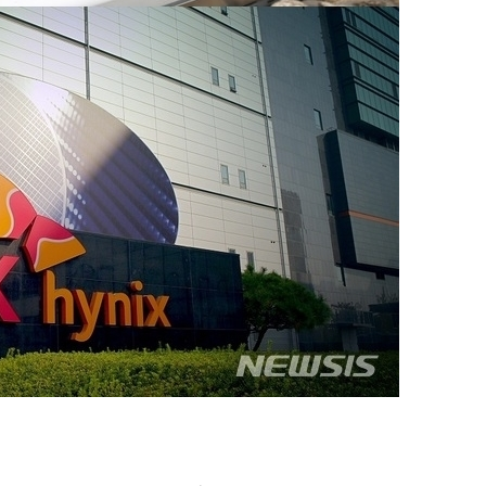
황'
 격파
다"