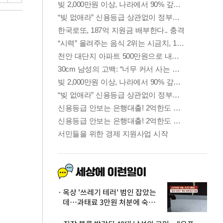
옥상 '쓰레기 테러' 범인 잡았는
데…과태료 3만원 처분에 숙박업
주 허탈