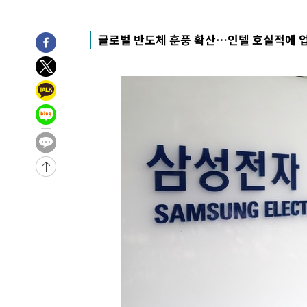
10분 전 >
[속보]종합특검, 대검 추가 압수수색…내란 중요임무종사 혐의
1시간 전 >
[속보]코스닥, 800p 회복…0.26% 오른 801.67 마감
글로벌 반도체 훈풍 확산…인텔 호실적에 업
1시간 전 >
[속보]코스피, 301.88포인트(4.58%) 내린 6296.38 마감
1시간 전 >
[속보]원·달러 환율, 0.7원 내린 1423.8원 마감
1시간 전 >
"여기 떨어졌다"…다누리, 스페이스X 로켓 달 충돌 흔적 포착
2시간 전 >
손흥민, 5경기 연속골 실패…LAFC는 승부차기 끝 과달라하라
4시간 전 >
내일까지 39도 '펄펄'…기상청 "태풍 지나며 폭염 잠시 꺾인
-21051초 전 >
'월드컵 탈락 후폭풍' 축구협회…11시간 걸린 초유의 압
합)
-20487초 전 >
[속보] 뉴욕증시, 혼조 출발…나스닥 0.3%↓, 다우 0.1
-19280초 전 >
축구협회, 15년 전 심판 성 접대 파문에 "현재는 내부 지
-17965초 전 >
경찰, '홍명보는 2순위' 결론냈던 스포츠윤리센터도 압
-3561초 전 >
[속보]합참 "北 발사체는 단거리탄도미사일…감시·경계태
-3309초 전 >
日방위성, 北이 동해로 쏜 발사체는 탄도미사일 가능성
-1739초 전 >
[속보] SKT, 에이닷 서비스 장애 발생…"원인 파악 중"
-1145초 전 >
[속보]합참 "북, 동해상으로 미상 발사체 발사"
-541초 전 >
'낮 최고 39도' 불볕더위…한밤 열대야도 계속[내일날씨]