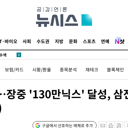
다"
수수색(종
4%↑
IT·바이오
사회
수도권
지방
문화
스포츠
연예
침 준수"
수수색
세 강화"
보험/카드
시황/환율
종목분석
재테크
블록체인
장중 '130만닉스' 달성, 삼
)
황'
구글에서 선호하는 매체로 추가