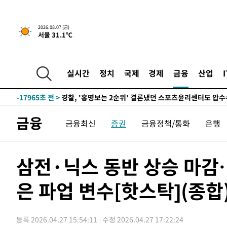
2026.08.07 (금)
4시간 전 >
내일까지 39도 '펄펄'…기상청 "태풍 지나며 폭염 잠시 꺾인
서울 31.1℃
-21051초 전 >
'월드컵 탈락 후폭풍' 축구협회…11시간 걸린 초유의 압
합)
-20487초 전 >
[속보] 뉴욕증시, 혼조 출발…나스닥 0.3%↓, 다우 0.1
실시간
정치
국제
경제
금융
산업
-19280초 전 >
축구협회, 15년 전 심판 성 접대 파문에 "현재는 내부 지
-17965초 전 >
경찰, '홍명보는 2순위' 결론냈던 스포츠윤리센터도 압
-3561초 전 >
[속보]합참 "北 발사체는 단거리탄도미사일…감시·경계태
금융
-3309초 전 >
日방위성, 北이 동해로 쏜 발사체는 탄도미사일 가능성
금융최신
증권
금융정책/통화
은행
-1739초 전 >
[속보] SKT, 에이닷 서비스 장애 발생…"원인 파악 중"
-1145초 전 >
[속보]합참 "북, 동해상으로 미상 발사체 발사"
삼전·닉스 동반 상승 마감…
-541초 전 >
'낮 최고 39도' 불볕더위…한밤 열대야도 계속[내일날씨]
-500초 전 >
[속보]7~9일 프로야구 3연전도 폭염 취소…11일 재개
은 파업 변수[핫스탁](종합
-162초 전 >
"韓 외환시장 개입 관측 배경엔 美의 대한국 무역적자 있어"
11초 전 >
'월드컵 탈락 후폭풍' 축구협회…초유의 압수수색에 '충격·당
2분 전 >
서울 낮 37.9도, 올여름 최고치 경신…영등포 순간 '40도'
등록 2026.04.27 15:54:11
수정 2026.04.27 17:22:24