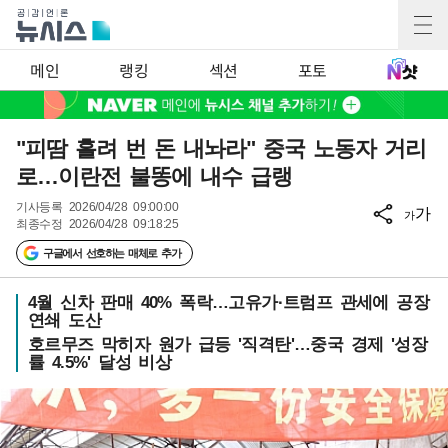
메인
랭킹
섹션
포토
"피땀 흘려 번 돈 내놔라" 중국 노동자 거리
로…이란전 불똥에 내수 급랭
기사등록
2026/04/28 09:00:00
가
가
최종수정
2026/04/28 09:18:25
구글에서 선호하는 매체로 추가
4월 신차 판매 40% 폭락…고유가·트럼프 관세에 공장
연쇄 도산
호르무즈 막히자 원가 급등 '직격탄'…중국 경제 '성장
률 4.5%' 달성 비상