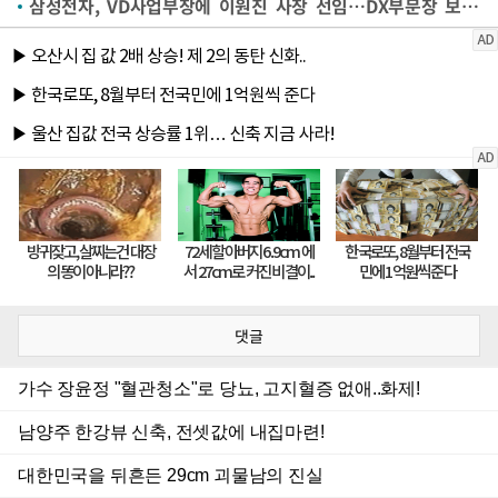
삼성전자, VD사업부장에 이원진 사장 선임…DX부문장 보좌역에 용석우 위촉
댓글