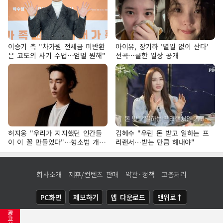
이승기 측 "차가원 전세금 미반환
아이유, 장기하 '별일 없이 산다'
은 고도의 사기 수법…엄벌 원해"
선곡…쿨한 일상 공개
허지웅 "우리가 지지했던 인간들
김혜수 "우린 돈 받고 일하는 프
이 이 꼴 만들었다"…형소법 개정
리랜서…받는 만큼 해내야"
에 격한 반응
회사소개
제휴/컨텐츠 판매
약관·정책
고충처리
PC화면
제보하기
앱 다운로드
맨위로↑
광
COPYRIGHTⓒ
NEWSIS
ALL RIGHTS RESERVED.
고