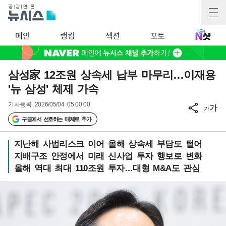
메인
랭킹
섹션
포토
삼성家 12조원 상속세 납부 마무리…이재용
'뉴 삼성' 체제 가속
기사등록
2026/05/04 05:00:00
가
가
구글에서 선호하는 매체로 추가
지난해 사법리스크 이어 올해 상속세 부담도 털어
지배구조 안정에서 미래 신사업 투자 행보로 변화
올해 역대 최대 110조원 투자…대형 M&A도 관심