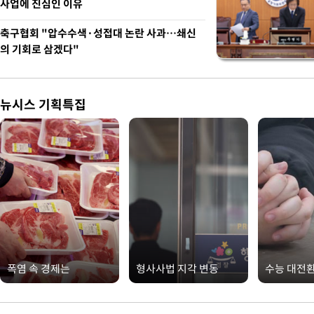
사업에 진심인 이유
축구협회 "압수수색·성접대 논란 사과…쇄신
의 기회로 삼겠다"
뉴시스 기획특집
폭염 속 경제는
형사사법 지각 변동
수능 대전