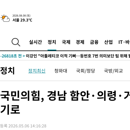
2026.08.08 (토)
서울 29.3℃
6시간 전 >
[속보]뉴욕증시 상승 마감…S&P 0.6% 나스닥 1.3%↑
-28049초 전 >
[속보]與최고위원 제주·인천 순회경선…박선원·최민희·서미
한민수·김용 순
-28002초 전 >
[속보]김민석, 與 전대 당원투표 누적 득표율 45.42%로 1위…
실시간
정치
국제
경제
금융
산업
IT·
청래 44.56%
-27284초 전 >
[속보]與 대표 경선 제주·인천 당원투표…金 47.75%·鄭
42.08%·宋 10.17%
-26818초 전 >
이강인 "아틀레티코 이적 기뻐…등번호 7번 의미보단 팀 위해 
것"
-26753초 전 >
[속보]與 당대표 경선, 제주·인천 권리당원 투표 김민석 승리
정치
정치최신
청와대
국회/정당
국방/외교
-20527초 전 >
낮 최고 35도 '무더위'…동해안 시간당 30㎜ '강한 비'[내일날
-19797초 전 >
[속보]이강인 "감독님이 원하는 마음 느꼈고, 많은 트로피 원해
틀레티코 이적"
-19579초 전 >
수도권 40도 육박 '펄펄'…동해안 일부 지역엔 호의주의보
국민의힘, 경남 함안·의령·
-18548초 전 >
온열질환 사망자 3명 늘어…누적 환자 3000명 돌파
-12493초 전 >
강릉에 시간당 81.4㎜ 물폭탄…도로 잠기고 담벼락 붕괴
기로
-8600초 전 >
백운산서 80년근 천종산삼 9뿌리 발견…감정가 1.3억원
-6310초 전 >
선재도서 해루질 나섰다 실종 60대, 닷새 만에 숨진 채 발견
등록 2026.05.06 14:16:28
-3844초 전 >
남자 농구, 나고야 아시안게임서 '홈팀' 일본과 한일전