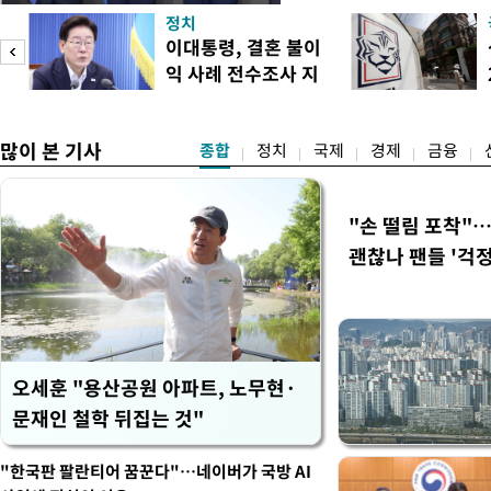
인천 권리당원 투표에서 김민
정치
난주 첫 주말 순회경선에서 
이대통령, 결혼 불이
경남에서는 정청래 후보가 승
익 사례 전수조사 지
앙당 선관위원장은 8일 제
시
합산 결과 김 후보가 전체 투표
많이 본 기사
종합
정치
국제
경제
금융
"손 떨림 포착"
괜찮나 팬들 '걱정
오세훈 "용산공원 아파트, 노무현·
문재인 철학 뒤집는 것"
"한국판 팔란티어 꿈꾼다"…네이버가 국방 AI