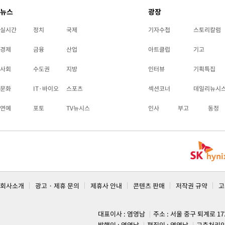
뉴스
광장
실시간
정치
국제
기자수첩
스토리칼럼
경제
금융
산업
아트클럽
기고
사회
수도권
지방
인터뷰
기획특집
문화
IT·바이오
스포츠
섹션코너
데일리뉴시
연예
포토
TV뉴시스
인사
부고
동정
회사소개
광고 · 제휴 문의
제휴사 안내
콘텐츠 판매
저작권 규약
고
대표이사 : 염영남
주소 : 서울 중구 퇴계로 1
발행인 : 염영남
편집인 : 염영남
고충처리인