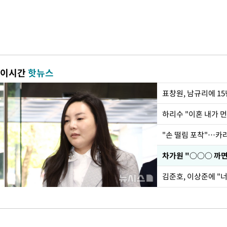
이시간
핫뉴스
하리수 "이혼 내가 
"손 떨림 포착"…카라
김준호, 이상준에 "