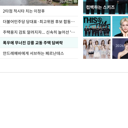
컴백하는 스키즈
이번주 국회에는 무슨 일
2타점 적시타 치는 이정후
더불어민주당 당대표·최고위원 후보 합동연설회
주택용지 검토 알려지자... 신속히 늘어선 '근조화환'
폭우에 무너진 강릉 교동 주택 담벼락
안드레예바에게 서브하는 페르난데스