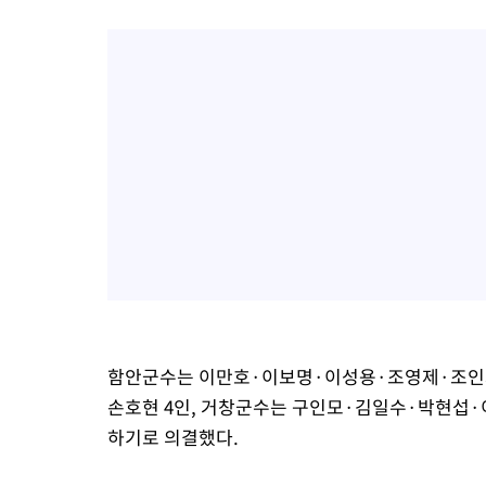
함안군수는 이만호·이보명·이성용·조영제·조인제
손호현 4인, 거창군수는 구인모·김일수·박현섭·
하기로 의결했다.