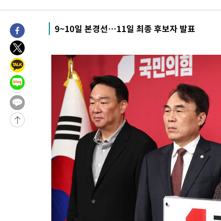
-3220초 전 >
여수 오동도 해상서 모터보트 전복…1명 사망·1명 실종
9분 전 >
극한폭염 한풀 꺾이지만…'낮 최고 35도' 무더위, 열대야 계속[다음주
9~10일 본경선…11일 최종 후보자 발표
씨]
58분 전 >
축구협회 "압수수색·성접대 논란 사과…쇄신의 기회로 삼겠다"
1시간 전 >
[속보]'압수수색·성접대 논란' 축구협회 "실망과 걱정 안겨드려 죄
4시간 전 >
'최고 37도' 폭염 지속…강원동해안 최대 150㎜ 비
6시간 전 >
[속보]뉴욕증시 상승 마감…S&P 0.6% 나스닥 1.3%↑
-28049초 전 >
[속보]與최고위원 제주·인천 순회경선…박선원·최민희·서미
한민수·김용 순
-28002초 전 >
[속보]김민석, 與 전대 당원투표 누적 득표율 45.42%로 1위…
청래 44.56%
-27284초 전 >
[속보]與 대표 경선 제주·인천 당원투표…金 47.75%·鄭
42.08%·宋 10.17%
-26818초 전 >
이강인 "아틀레티코 이적 기뻐…등번호 7번 의미보단 팀 위해 
것"
-26753초 전 >
[속보]與 당대표 경선, 제주·인천 권리당원 투표 김민석 승리
-20527초 전 >
낮 최고 35도 '무더위'…동해안 시간당 30㎜ '강한 비'[내일날
-19797초 전 >
[속보]이강인 "감독님이 원하는 마음 느꼈고, 많은 트로피 원해
틀레티코 이적"
-19579초 전 >
수도권 40도 육박 '펄펄'…동해안 일부 지역엔 호의주의보
-18548초 전 >
온열질환 사망자 3명 늘어…누적 환자 3000명 돌파
-12493초 전 >
강릉에 시간당 81.4㎜ 물폭탄…도로 잠기고 담벼락 붕괴