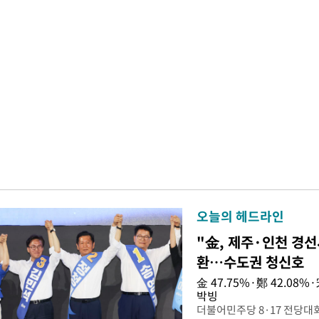
오늘의 헤드라인
"金, 제주·인천 경선
환…수도권 청신호
金 47.75%·鄭 42.08
박빙
더불어민주당 8·17 전당대