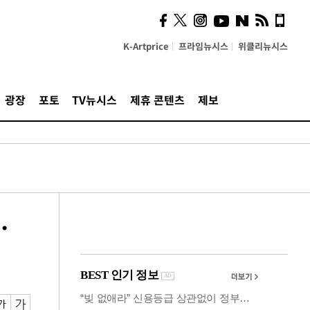
계…'고급 가요'의 주체적
영토
K-Artprice
프라임뉴시스
위클리뉴시스
광장
포토
TV뉴시스
제휴 콘텐츠
제보
…