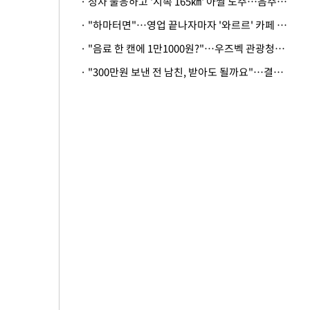
· 정차 불응하고 '시속 165㎞' 아찔 도주…음주운전자 체포
· "하마터면"…영업 끝나자마자 '와르르' 카페 테라스 덮친 대리석 외벽
· "음료 한 캔에 1만1000원?"…우즈벡 관광청까지 나섰다, 유튜버 폭로 후폭풍
· "300만원 보낸 전 남친, 받아도 될까요"…결혼 앞둔 예비신부의 뜻밖 고충