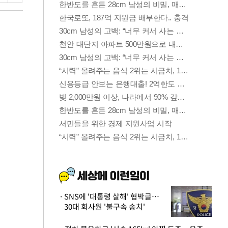
SNS에 '대통령 살해' 협박글…
30대 회사원 '불구속 송치'