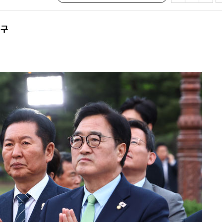
촉구
장
 구축
조 마감 다
어려워" 취
무부 대변인