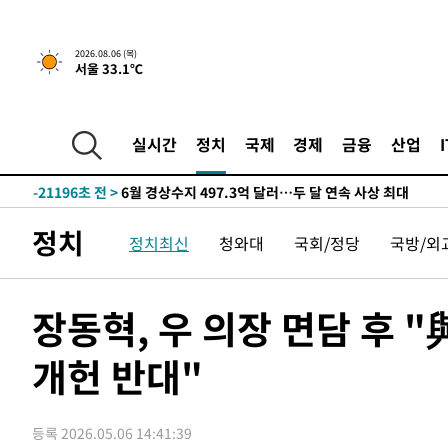
색
-29573초 전 >
[속보]산업장관 "美무역법 제301조 과잉생산 결과 발표 8
상
-29366초 전 >
[속보]코스피 매도사이드카 발동…4%대 급락
2026.08.06 (목)
서울 33.1℃
-28638초 전 >
[속보]전남광주 초대 시민추천 부시장에 백승주·윤난실
-26199초 전 >
서울 열대야 15일째 지속…비공식 '초열대야' 30도 넘어
-24766초 전 >
[속보]코스닥, 2.15포인트(0.27%) 내린 797.44 출발
실시간
정치
국제
경제
금융
산업
-24749초 전 >
[속보]코스피, 119.51포인트(1.81%) 내린 6478.75 개
-21196초 전 >
6월 경상수지 497.3억 달러…두 달 연속 사상 최대
-21147초 전 >
서울 낮 39도 '폭염중대경보'…40도 관측 가능성도
정치
정치최신
청와대
국회/정당
국방/외
-18509초 전 >
미 워싱턴주 스포캔 시의 통제불능 3개 산불, 방화선 일부
-10682초 전 >
[속보] 호르무즈 해협 이란-오만 협상 기대속 뉴욕증시 혼
우 0.49%↑
-9037초 전 >
[속보] 이란 대통령 "지금 최고지도자와 소통하기가 매우 
장동혁, 우 의장 면담 후 "
임 3년 인터뷰
1시간 전 >
[속보] "이란-오만, 호르무즈 해협 통행 항로 합의" 이란 외
개헌 반대"
-31509초 전 >
[속보]산업장관 "李정부, 원전 반대 안해…안정 전력 위
-30206초 전 >
[속보]경찰, '홍명보 선임 논란' 대한축구협회·축구회관 
색
-29593초 전 >
[속보]산업장관 "美무역법 제301조 과잉생산 결과 발표 8
등록 2026.05.06 14:41:39
상
-29386초 전 >
[속보]코스피 매도사이드카 발동…4%대 급락