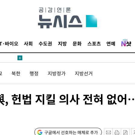
월 중 예
IT·바이오
사회
수도권
지방
문화
스포츠
연예
장
교
북한
행정
지방정가
지방선거
 구축
조 마감 다
어려워" 취
與, 헌법 지킬 의사 전혀 없어
무부 대변인
해 불가피"
등 압수수
월 중 예
구글에서 선호하는 매체로 추가