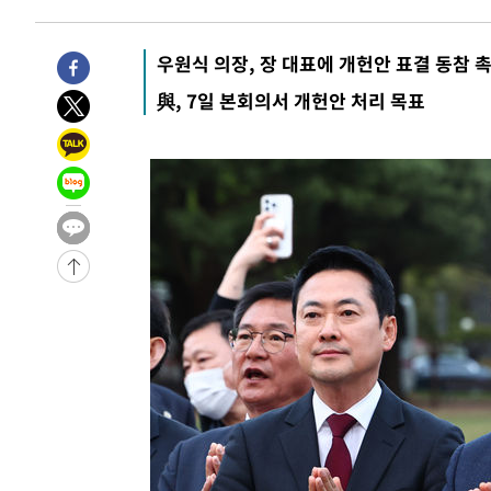
-28658초 전 >
[속보]전남광주 초대 시민추천 부시장에 백승주·윤난실
-26219초 전 >
서울 열대야 15일째 지속…비공식 '초열대야' 30도 넘어
우원식 의장, 장 대표에 개헌안 표결 동참 
-24786초 전 >
[속보]코스닥, 2.15포인트(0.27%) 내린 797.44 출발
與, 7일 본회의서 개헌안 처리 목표
-24769초 전 >
[속보]코스피, 119.51포인트(1.81%) 내린 6478.75 개
-21216초 전 >
6월 경상수지 497.3억 달러…두 달 연속 사상 최대
-21167초 전 >
서울 낮 39도 '폭염중대경보'…40도 관측 가능성도
-18529초 전 >
미 워싱턴주 스포캔 시의 통제불능 3개 산불, 방화선 일부
-10702초 전 >
[속보] 호르무즈 해협 이란-오만 협상 기대속 뉴욕증시 혼
우 0.49%↑
-9057초 전 >
[속보] 이란 대통령 "지금 최고지도자와 소통하기가 매우 
임 3년 인터뷰
1시간 전 >
[속보] "이란-오만, 호르무즈 해협 통행 항로 합의" 이란 외