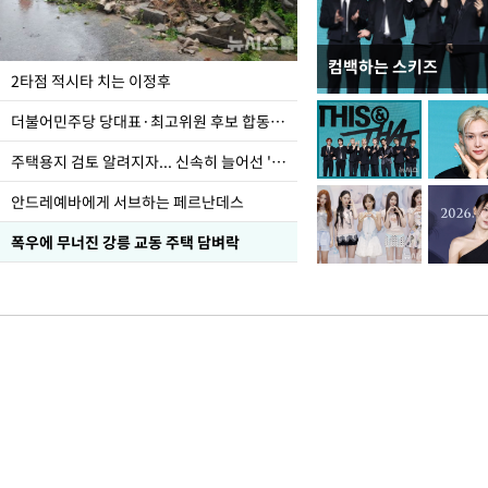
컴백하는 스키즈
이번주 국회에는 무슨 일
2타점 적시타 치는 이정후
더불어민주당 당대표·최고위원 후보 합동연설회
주택용지 검토 알려지자... 신속히 늘어선 '근조화환'
안드레예바에게 서브하는 페르난데스
폭우에 무너진 강릉 교동 주택 담벼락