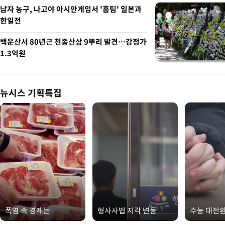
남자 농구, 나고야 아시안게임서 '홈팀' 일본과
한일전
백운산서 80년근 천종산삼 9뿌리 발견…감정가
1.3억원
뉴시스 기획특집
폭염 속 경제는
형사사법 지각 변동
수능 대전