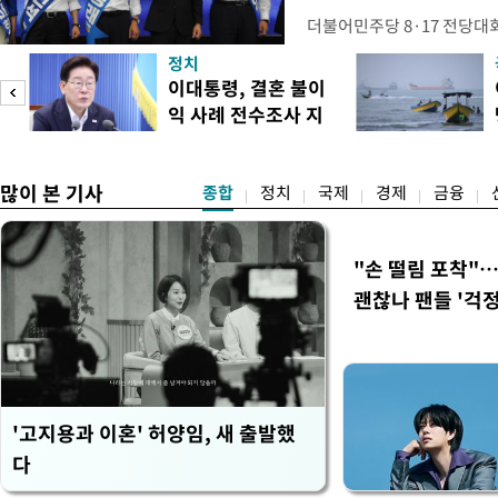
더불어민주당 8·17 전당대
보가 8일 제주·인천 지역 순
정치
다. 앞서 정청래 후보 우세
이대통령, 결혼 불이
·울산·경남 경선에서 1승 1
익 사례 전수조사 지
제주·인천 경선에서 이기며 '
시
만 두 후보 간 누적 득표율 차
많이 본 기사
종합
정치
국제
경제
금융
"손 떨림 포착"
괜찮나 팬들 '걱정
'고지용과 이혼' 허양임, 새 출발했
다