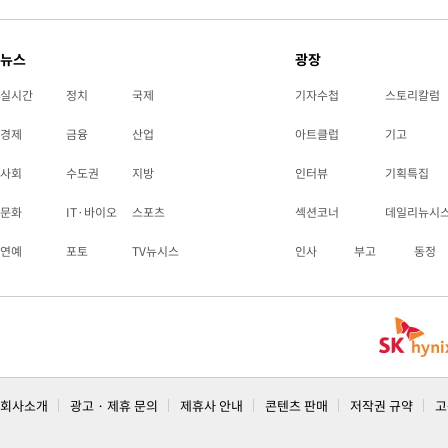
뉴스
광장
실시간
정치
국제
기자수첩
스토리칼럼
경제
금융
산업
아트클럽
기고
사회
수도권
지방
인터뷰
기획특집
문화
IT·바이오
스포츠
섹션코너
데일리뉴시
연예
포토
TV뉴시스
인사
부고
동정
회사소개
광고 · 제휴 문의
제휴사 안내
콘텐츠 판매
저작권 규약
고