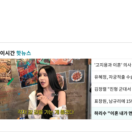
이시간
핫뉴스
'고지용과 이혼' 의사
유혜정, 자궁적출 수
김정렬 "친형 군대서
하리수 "이혼 내가 