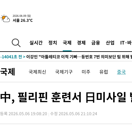
10시간 전 >
[속보]뉴욕증시 상승 마감…S&P 0.6% 나스닥 1.3%↑
2026.08.09 (일)
-24225초 전 >
이란 "호르무즈 재개방 합의 근접…美 배상 선행돼야"
서울 26.3℃
-15272초 전 >
[속보]與최고위원 제주·인천 순회경선…박선원·최민희·서미
한민수·김용 순
-15225초 전 >
[속보]김민석, 與 전대 당원투표 누적 득표율 45.42%로 1위…
청래 44.56%
실시간
정치
국제
경제
금융
산업
IT·
-14507초 전 >
[속보]與 대표 경선 제주·인천 당원투표…金 47.75%·鄭
42.08%·宋 10.17%
-14041초 전 >
이강인 "아틀레티코 이적 기뻐…등번호 7번 의미보단 팀 위해 
것"
-13976초 전 >
[속보]與 당대표 경선, 제주·인천 권리당원 투표 김민석 승리
-7750초 전 >
낮 최고 35도 '무더위'…동해안 시간당 30㎜ '강한 비'[내일날씨
국제
국제최신
국제기구
미주
유럽
중국
-7020초 전 >
[속보]이강인 "감독님이 원하는 마음 느꼈고, 많은 트로피 원해 
레티코 이적"
-6802초 전 >
수도권 40도 육박 '펄펄'…동해안 일부 지역엔 호의주의보
中, 필리핀 훈련서 日미사일 
-5771초 전 >
온열질환 사망자 3명 늘어…누적 환자 3000명 돌파
4분 전 >
강릉에 시간당 81.4㎜ 물폭탄…도로 잠기고 담벼락 붕괴
1시간 전 >
백운산서 80년근 천종산삼 9뿌리 발견…감정가 1.3억원
등록 2026.05.06 19:08:20
수정 2026.05.06 21:10:24
1시간 전 >
선재도서 해루질 나섰다 실종 60대, 닷새 만에 숨진 채 발견
2시간 전 >
남자 농구, 나고야 아시안게임서 '홈팀' 일본과 한일전