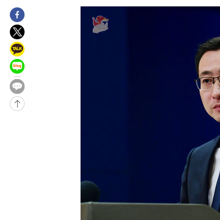
2시간 전 >
여수 오동도 해상서 모터보트 전복…1명 사망·1명 실종
3시간 전 >
극한폭염 한풀 꺾이지만…'낮 최고 35도' 무더위, 열대야 계속[다
날씨]
4시간 전 >
축구협회 "압수수색·성접대 논란 사과…쇄신의 기회로 삼겠다"
4시간 전 >
[속보]'압수수색·성접대 논란' 축구협회 "실망과 걱정 안겨드려 죄
8시간 전 >
'최고 37도' 폭염 지속…강원동해안 최대 150㎜ 비
10시간 전 >
[속보]뉴욕증시 상승 마감…S&P 0.6% 나스닥 1.3%↑
-24225초 전 >
이란 "호르무즈 재개방 합의 근접…美 배상 선행돼야"
-15272초 전 >
[속보]與최고위원 제주·인천 순회경선…박선원·최민희·서미
한민수·김용 순
-15225초 전 >
[속보]김민석, 與 전대 당원투표 누적 득표율 45.42%로 1위…
청래 44.56%
-14507초 전 >
[속보]與 대표 경선 제주·인천 당원투표…金 47.75%·鄭
42.08%·宋 10.17%
-14041초 전 >
이강인 "아틀레티코 이적 기뻐…등번호 7번 의미보단 팀 위해 
것"
-13976초 전 >
[속보]與 당대표 경선, 제주·인천 권리당원 투표 김민석 승리
-7750초 전 >
낮 최고 35도 '무더위'…동해안 시간당 30㎜ '강한 비'[내일날씨
-7020초 전 >
[속보]이강인 "감독님이 원하는 마음 느꼈고, 많은 트로피 원해 
레티코 이적"
-6802초 전 >
수도권 40도 육박 '펄펄'…동해안 일부 지역엔 호의주의보
-5771초 전 >
온열질환 사망자 3명 늘어…누적 환자 3000명 돌파