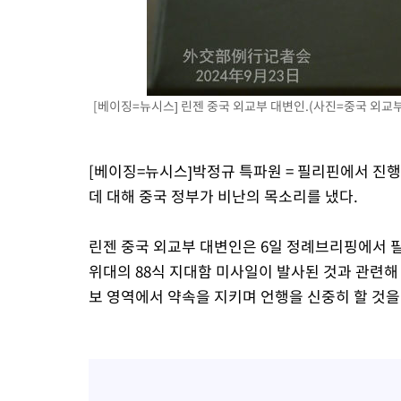
4분 전 >
강릉에 시간당 81.4㎜ 물폭탄…도로 잠기고 담벼락 붕괴
1시간 전 >
백운산서 80년근 천종산삼 9뿌리 발견…감정가 1.3억원
1시간 전 >
선재도서 해루질 나섰다 실종 60대, 닷새 만에 숨진 채 발견
2시간 전 >
남자 농구, 나고야 아시안게임서 '홈팀' 일본과 한일전
2시간 전 >
여수 오동도 해상서 모터보트 전복…1명 사망·1명 실종
[베이징=뉴시스] 린젠 중국 외교부 대변인.(사진=중국 외교부 
3시간 전 >
극한폭염 한풀 꺾이지만…'낮 최고 35도' 무더위, 열대야 계속[다
날씨]
4시간 전 >
축구협회 "압수수색·성접대 논란 사과…쇄신의 기회로 삼겠다"
[베이징=뉴시스]박정규 특파원 = 필리핀에서 진
4시간 전 >
[속보]'압수수색·성접대 논란' 축구협회 "실망과 걱정 안겨드려 죄
데 대해 중국 정부가 비난의 목소리를 냈다.
8시간 전 >
'최고 37도' 폭염 지속…강원동해안 최대 150㎜ 비
10시간 전 >
[속보]뉴욕증시 상승 마감…S&P 0.6% 나스닥 1.3%↑
린젠 중국 외교부 대변인은 6일 정례브리핑에서 
위대의 88식 지대함 미사일이 발사된 것과 관련해
보 영역에서 약속을 지키며 언행을 신중히 할 것을