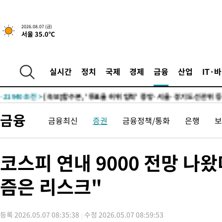
25.3%↑
-28636초 전 >
[속보]'채상병 순직 책임' 임성근, 항소심도 징역 3년
-28502초 전 >
[속보]종합특검, '관저이전 봐주기 감사' 유병호 구속기소
2026.08.07 (금)
서울 35.0℃
-25102초 전 >
민주 콩고 에볼라환자 4천명 돌파, 4053명 발생 1850명 사망
-24352초 전 >
[속보]'300억원대 사기 혐의' 차가원 대표 구속 송치
-23546초 전 >
"미 전국적 살모네라 식중독 원인은 멕시코산 할라피뇨"-- CD
실시간
정치
국제
경제
금융
산업
IT·
-22059초 전 >
[속보]경찰·노동부, HL만도 평택사업장 끼임 사망 관련 압수
-21940초 전 >
[속보]합수본, '투표율 허위 입력' 중앙·서울·경기도 선관위 등
압수수색
-21695초 전 >
[속보]원·달러 환율, 오전 9시 1423.8원
금융
금융최신
증권
금융정책/통화
은행
보
-21491초 전 >
[속보]삼성전자·SK하이닉스 동반 강보합…1%대 상승 출발
-21477초 전 >
[속보]코스닥, 5.95포인트(0.74%) 상승한 807.62개장
-21445초 전 >
[속보]코스피, 6300선 재탈환…1.09% 오른 6365.07 개장
코스피 연내 9000 전망 나
-18610초 전 >
시리아 다마스쿠스 교외에서 미니버스 폭발.. 14명 부상, 3명은
태
즘은 리스크"
-17908초 전 >
입추에도 극한더위…서울 낮 39도 '폭염중대경보'
-12872초 전 >
이란, 호르무즈서 "적국 목표물들"과 대치로 남부 케슘섬에서 
례 큰 폭발음
-11587초 전 >
[속보]美, 폴리실리콘 수입 규제…파생제품 15% 관세, 120일
등록 2026.05.07 08:35:38
수정 2026.05.07 08:59:53
발효
-9738초 전 >
[속보]트럼프, 美 원정출산 금지 행정명령 서명