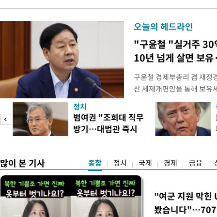
오늘의 헤드라인
"구윤철 "실거주 30
10년 넘게 살면 보유
구윤철 경제부총리 겸 재정경
산 세제개편안을 통해 보유
지적에 대해 "사는(실거주) 
정치
어들고 나중에 팔 때 양도세
범여권 "조희대 직무
총리는 이날 오전 MBC 라
방기…대법관 즉시
터뷰에서 "이게(30억원 이하 
송
제청"
많이 본 기사
종합
정치
국제
경제
금융
"여군 지원 막힌 
봤습니다"…707