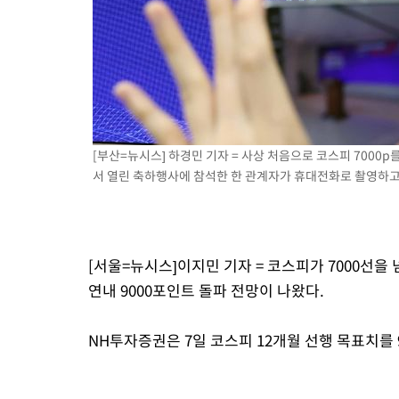
례 큰 폭발음
-11607초 전 >
[속보]美, 폴리실리콘 수입 규제…파생제품 15% 관세, 120일
발효
-9758초 전 >
[속보]트럼프, 美 원정출산 금지 행정명령 서명
-7458초 전 >
[속보] 뉴욕증시, 일제 하락 마감…나스닥 0.06%↓
[부산=뉴시스] 하경민 기자 = 사상 처음으로 코스피 7000
서 열린 축하행사에 참석한 한 관계자가 휴대전화로 촬영하고 있다
[서울=뉴시스]이지민 기자 = 코스피가 7000선
연내 9000포인트 돌파 전망이 나왔다.
NH투자증권은 7일 코스피 12개월 선행 목표치를 