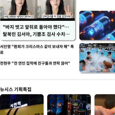
벽 소화'
"바지 벗고 앞뒤로 돌아야 했다"…
탈북민 김서아, 기쁨조 검사 수치심
회상
서인영 "환희가 크리스마스 같이 보내자 해" 폭
로
전현무 "전 연인 집착에 친구들과 연락 끊어"
뉴시스 기획특집