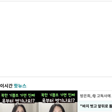
이시간
핫뉴스
방은희, 母 고독사에 