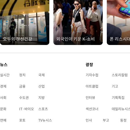
모두의 정신건강
외국인이 키운 K-소비
폰 리스시
뉴스
광장
실시간
정치
국제
기자수첩
스토리칼럼
경제
금융
산업
아트클럽
기고
사회
수도권
지방
인터뷰
기획특집
문화
IT·바이오
스포츠
섹션코너
데일리뉴시
연예
포토
TV뉴시스
인사
부고
동정