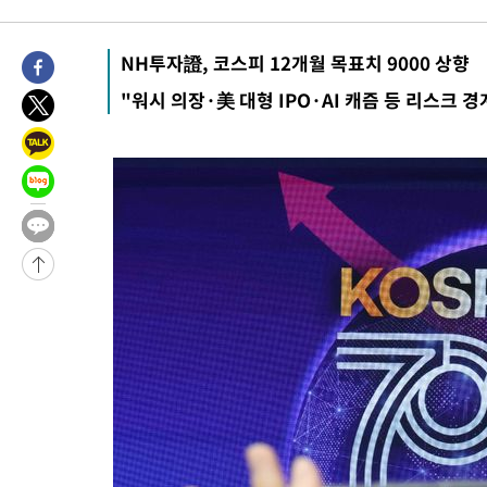
-7438초 전 >
[속보] 뉴욕증시, 일제 하락 마감…나스닥 0.06%↓
-31496초 전 >
[속보] 7월 중국 수출 23.9%↑ 수입 27.5%↑…무역총액
NH투자證, 코스피 12개월 목표치 9000 상향
25.3%↑
-28656초 전 >
[속보]'채상병 순직 책임' 임성근, 항소심도 징역 3년
"워시 의장·美 대형 IPO·AI 캐즘 등 리스크 경
-28522초 전 >
[속보]종합특검, '관저이전 봐주기 감사' 유병호 구속기소
-25122초 전 >
민주 콩고 에볼라환자 4천명 돌파, 4053명 발생 1850명 사망
-24372초 전 >
[속보]'300억원대 사기 혐의' 차가원 대표 구속 송치
-23566초 전 >
"미 전국적 살모네라 식중독 원인은 멕시코산 할라피뇨"-- CD
-22079초 전 >
[속보]경찰·노동부, HL만도 평택사업장 끼임 사망 관련 압수
-21960초 전 >
[속보]합수본, '투표율 허위 입력' 중앙·서울·경기도 선관위 등
압수수색
-21715초 전 >
[속보]원·달러 환율, 오전 9시 1423.8원
-21511초 전 >
[속보]삼성전자·SK하이닉스 동반 강보합…1%대 상승 출발
-21497초 전 >
[속보]코스닥, 5.95포인트(0.74%) 상승한 807.62개장
-21465초 전 >
[속보]코스피, 6300선 재탈환…1.09% 오른 6365.07 개장
-18630초 전 >
시리아 다마스쿠스 교외에서 미니버스 폭발.. 14명 부상, 3명은
태
-17928초 전 >
입추에도 극한더위…서울 낮 39도 '폭염중대경보'
-12892초 전 >
이란, 호르무즈서 "적국 목표물들"과 대치로 남부 케슘섬에서 