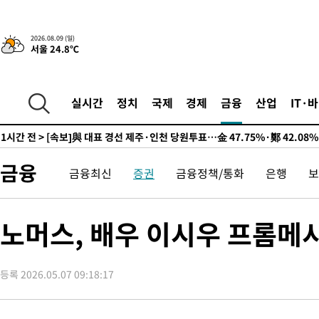
2026.08.09 (일)
서울 24.8℃
15시간 전 >
[속보]뉴욕증시 상승 마감…S&P 0.6% 나스닥 1.3%↑
-3306초 전 >
이란 "호르무즈 재개방 합의 근접…美 배상 선행돼야"
1시간 전 >
[속보]與최고위원 제주·인천 순회경선…박선원·최민희·서미화·
실시간
정치
국제
경제
금융
산업
IT·
수·김용 순
1시간 전 >
[속보]김민석, 與 전대 당원투표 누적 득표율 45.42%로 1위… 정
44.56%
1시간 전 >
[속보]與 대표 경선 제주·인천 당원투표…金 47.75%·鄭 42.08
10.17%
1시간 전 >
이강인 "아틀레티코 이적 기뻐…등번호 7번 의미보단 팀 위해 뛸 것
금융
1시간 전 >
[속보]與 당대표 경선, 제주·인천 권리당원 투표 김민석 승리
금융최신
증권
금융정책/통화
은행
보
3시간 전 >
낮 최고 35도 '무더위'…동해안 시간당 30㎜ '강한 비'[내일날씨]
3시간 전 >
[속보]이강인 "감독님이 원하는 마음 느꼈고, 많은 트로피 원해 아
노머스, 배우 이시우 프롬메
티코 이적"
3시간 전 >
수도권 40도 육박 '펄펄'…동해안 일부 지역엔 호의주의보
4시간 전 >
온열질환 사망자 3명 늘어…누적 환자 3000명 돌파
5시간 전 >
강릉에 시간당 81.4㎜ 물폭탄…도로 잠기고 담벼락 붕괴
등록 2026.05.07 09:18:17
6시간 전 >
백운산서 80년근 천종산삼 9뿌리 발견…감정가 1.3억원
7시간 전 >
선재도서 해루질 나섰다 실종 60대, 닷새 만에 숨진 채 발견