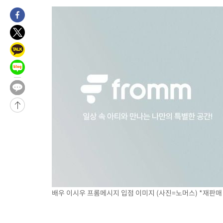
8시간 전 >
남자 농구, 나고야 아시안게임서 '홈팀' 일본과 한일전
8시간 전 >
여수 오동도 해상서 모터보트 전복…1명 사망·1명 실종
9시간 전 >
극한폭염 한풀 꺾이지만…'낮 최고 35도' 무더위, 열대야 계속[다
날씨]
10시간 전 >
축구협회 "압수수색·성접대 논란 사과…쇄신의 기회로 삼겠다"
10시간 전 >
[속보]'압수수색·성접대 논란' 축구협회 "실망과 걱정 안겨드려 
13시간 전 >
'최고 37도' 폭염 지속…강원동해안 최대 150㎜ 비
15시간 전 >
[속보]뉴욕증시 상승 마감…S&P 0.6% 나스닥 1.3%↑
-3306초 전 >
이란 "호르무즈 재개방 합의 근접…美 배상 선행돼야"
1시간 전 >
[속보]與최고위원 제주·인천 순회경선…박선원·최민희·서미화·
수·김용 순
1시간 전 >
[속보]김민석, 與 전대 당원투표 누적 득표율 45.42%로 1위… 정
44.56%
1시간 전 >
[속보]與 대표 경선 제주·인천 당원투표…金 47.75%·鄭 42.08
10.17%
1시간 전 >
이강인 "아틀레티코 이적 기뻐…등번호 7번 의미보단 팀 위해 뛸 것
1시간 전 >
[속보]與 당대표 경선, 제주·인천 권리당원 투표 김민석 승리
3시간 전 >
낮 최고 35도 '무더위'…동해안 시간당 30㎜ '강한 비'[내일날씨]
배우 이시우 프롬메시지 입점 이미지 (사진=노머스) *재판매 
3시간 전 >
[속보]이강인 "감독님이 원하는 마음 느꼈고, 많은 트로피 원해 아
티코 이적"
3시간 전 >
수도권 40도 육박 '펄펄'…동해안 일부 지역엔 호의주의보