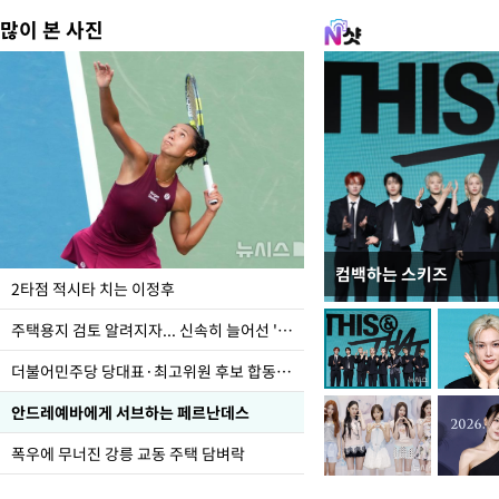
많이 본 사진
컴백하는 스키즈
이번주 국회에는 무슨 일
2타점 적시타 치는 이정후
주택용지 검토 알려지자... 신속히 늘어선 '근조화환'
더불어민주당 당대표·최고위원 후보 합동연설회
안드레예바에게 서브하는 페르난데스
폭우에 무너진 강릉 교동 주택 담벼락