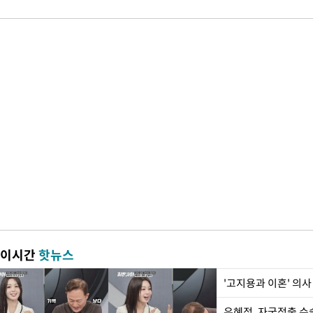
이시간
핫뉴스
'고지용과 이혼' 의사
유혜정, 자궁적출 수