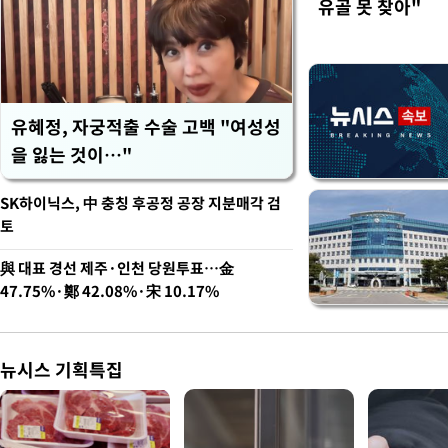
유골 못 찾아"
유혜정, 자궁적출 수술 고백 "여성성
을 잃는 것이…"
SK하이닉스, 中 충칭 후공정 공장 지분매각 검
토
與 대표 경선 제주·인천 당원투표…金
47.75%·鄭 42.08%·宋 10.17%
뉴시스 기획특집