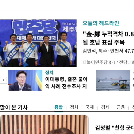
오늘의 헤드라인
"金-鄭 누적격차 0.
될 호남 표심 주목
김민석, 제주·인천서 47.
더불어민주당 8·17 전당대
보가 8일 제주·인천 지역 순
정치
다. 앞서 정청래 후보 우세
이대통령, 결혼 불이
·울산·경남 경선에서 1승 1
익 사례 전수조사 지
제주·인천 경선에서 이기며 '
시
만 두 후보 간 누적 득표율 차
많이 본 기사
종합
정치
국제
경제
금융
김정렬 "친형 군