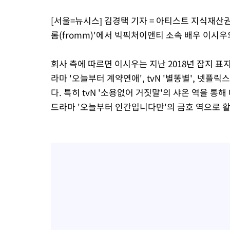
4시간 전 >
온열질환 사망자 3명 늘어…누적 환자 3000명 돌파
[서울=뉴시스] 김경택 기자 = 아티스트 지식재산권
5시간 전 >
강릉에 시간당 81.4㎜ 물폭탄…도로 잠기고 담벼락 붕괴
롬(fromm)'에서 빅픽처이앤티 소속 배우 이시
6시간 전 >
백운산서 80년근 천종산삼 9뿌리 발견…감정가 1.3억원
7시간 전 >
선재도서 해루질 나섰다 실종 60대, 닷새 만에 숨진 채 발견
회사 측에 따르면 이시우는 지난 2018년 잡지 표지 모
8시간 전 >
남자 농구, 나고야 아시안게임서 '홈팀' 일본과 한일전
라마 '오늘부터 계약연애', tvN '별똥별', 넷플
8시간 전 >
여수 오동도 해상서 모터보트 전복…1명 사망·1명 실종
다. 특히 tvN '소용없어 거짓말'의 샤온 역을 
9시간 전 >
극한폭염 한풀 꺾이지만…'낮 최고 35도' 무더위, 열대야 계속[다
드라마 '오늘부터 인간입니다만'의 금호 역으로 
날씨]
10시간 전 >
축구협회 "압수수색·성접대 논란 사과…쇄신의 기회로 삼겠다"
10시간 전 >
[속보]'압수수색·성접대 논란' 축구협회 "실망과 걱정 안겨드려 
13시간 전 >
'최고 37도' 폭염 지속…강원동해안 최대 150㎜ 비
15시간 전 >
[속보]뉴욕증시 상승 마감…S&P 0.6% 나스닥 1.3%↑