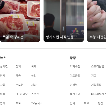
폭염 속 경제는
형사사법 지각 변동
수능 대전
뉴스
광장
실시간
정치
국제
기자수첩
스토리칼럼
경제
금융
산업
아트클럽
기고
사회
수도권
지방
인터뷰
기획특집
문화
IT·바이오
스포츠
섹션코너
데일리뉴시
연예
포토
TV뉴시스
인사
부고
동정