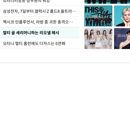
입추 하루 앞둔 전남광
트리니티항공 승무원의 워킹
폭염
삼성전자, 7일부터 갤럭시 Z 폴드8 울트라·폴드8·플립8 출시
멕시코 인플루언서, 라방 중 괴한 총격으로 사망
멀티 골 세리머니하는 리오넬 메시
오타니 멀티 홈런에도 다저스는 6연패