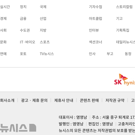
실시간
정치
국제
기자수첩
스토리칼럼
경제
금융
산업
아트클럽
기고
사회
수도권
지방
인터뷰
기획특집
문화
IT·바이오
스포츠
섹션코너
데일리뉴시
연예
포토
TV뉴시스
인사
부고
동정
회사소개
광고 · 제휴 문의
제휴사 안내
콘텐츠 판매
저작권 규약
고
대표이사 : 염영남
주소 : 서울 중구 퇴계로 1
발행인 : 염영남
편집인 : 염영남
고충처리인
뉴시스의 모든 콘텐츠는 저작권법의 보호를 받는 바, 무