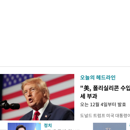
오늘의 헤드라인
"美, 폴리실리콘 수입
세 부과
오는 12월 4일부터 발효
도널드 트럼프 미국 대통령
콘 산업과 공급망을 보호하기
정치
대통령은 6일(현지 시간) 