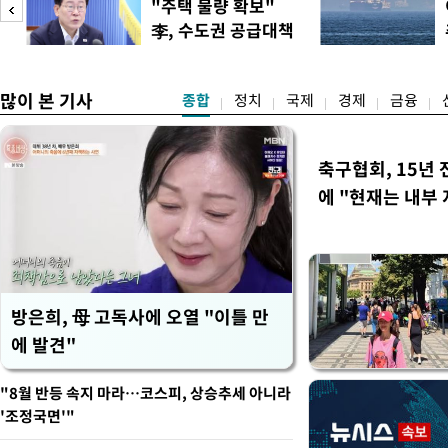
"주택 물량 확보"
품 수입에 최저 수입가격제
李, 수도권 공급대책
15%의 종가 관세를 부과
집중 점검
백악관이 밝혔다. 이에 따라
러
많이 본 기사
종합
정치
국제
경제
금융
축구협회, 15년 
에 "현재는 내부 
방은희, 母 고독사에 오열 "이틀 만
에 발견"
"8월 반등 속지 마라…코스피, 상승추세 아니라
'조정국면'"