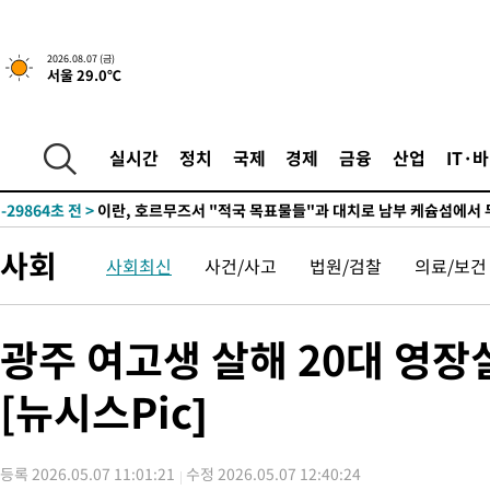
2026.08.07 (금)
서울 29.0℃
-24450초 전 >
[속보] 뉴욕증시, 일제 하락 마감…나스닥 0.06%↓
실시간
정치
국제
경제
금융
산업
IT·
-29864초 전 >
이란, 호르무즈서 "적국 목표물들"과 대치로 남부 케슘섬에서 
례 큰 폭발음
-28579초 전 >
[속보]美, 폴리실리콘 수입 규제…파생제품 15% 관세, 120일
발효
-26730초 전 >
[속보]트럼프, 美 원정출산 금지 행정명령 서명
사회
사회최신
사건/사고
법원/검찰
의료/보건
-24430초 전 >
[속보] 뉴욕증시, 일제 하락 마감…나스닥 0.06%↓
-29884초 전 >
이란, 호르무즈서 "적국 목표물들"과 대치로 남부 케슘섬에서 
례 큰 폭발음
-28599초 전 >
[속보]美, 폴리실리콘 수입 규제…파생제품 15% 관세, 120일
광주 여고생 살해 20대 영
발효
-26750초 전 >
[속보]트럼프, 美 원정출산 금지 행정명령 서명
[뉴시스Pic]
-24450초 전 >
[속보] 뉴욕증시, 일제 하락 마감…나스닥 0.06%↓
등록 2026.05.07 11:01:21
수정 2026.05.07 12:40:24