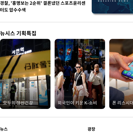
경찰, '홍명보는 2순위' 결론냈던 스포츠윤리센
터도 압수수색
뉴시스 기획특집
모두의 정신건강
외국인이 키운 K-소비
폰 리스시
뉴스
광장