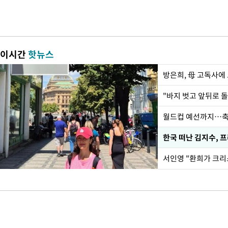
이시간
핫뉴스
방은희, 母 고독사에 
월드컵 예선까지…축
한국 떠난 김지수, 
서인영 "환희가 크리