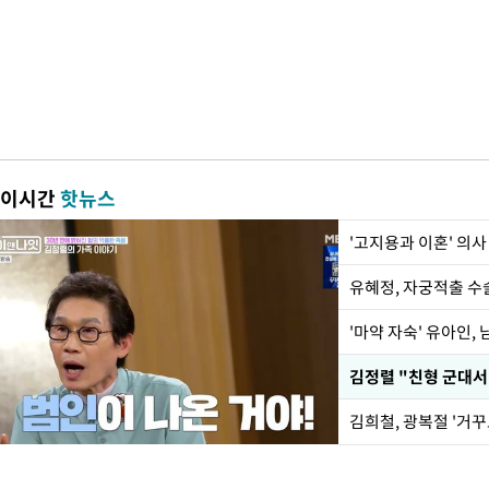
이시간
핫뉴스
'고지용과 이혼' 의사
유혜정, 자궁적출 수
'마약 자숙' 유아인,
김정렬 "친형 군대서