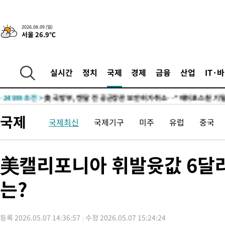
2026.08.09 (일)
서울 26.9℃
-24563초 전 >
“美 이란전 무기 소진…북한과 분쟁시 주한 미군 취약해질 수 
-32209초 전 >
튀르키예 외무장관, "메카 3국 방위협정은 이란이 목표 아냐 "
-29417초 전 >
이군이 불법 군시설 건설한 레바논 남부에서 레바논군 3명 폭
실시간
정치
국제
경제
금융
산업
IT·
부상
-26535초 전 >
[속보]美중부 사령관, 이스라엘 긴급방문 다중화된 전선 상황 
-24599초 전 >
美 국방부, 켄달 전 공군장관 보안허가 취소…“에어포스원 기
보, 언론 누출”
-24568초 전 >
‘축구의 신’ 아르헨티나 축구 선수 메시의 부친 지병 별세
국제
국제최신
국제기구
미주
유럽
중국
-24543초 전 >
“美 이란전 무기 소진…북한과 분쟁시 주한 미군 취약해질 수 
-32229초 전 >
튀르키예 외무장관, "메카 3국 방위협정은 이란이 목표 아냐 "
-29437초 전 >
이군이 불법 군시설 건설한 레바논 남부에서 레바논군 3명 폭
美캘리포니아 휘발윳값 6달
부상
-26555초 전 >
[속보]美중부 사령관, 이스라엘 긴급방문 다중화된 전선 상황 
는?
-24619초 전 >
美 국방부, 켄달 전 공군장관 보안허가 취소…“에어포스원 기
보, 언론 누출”
-24588초 전 >
‘축구의 신’ 아르헨티나 축구 선수 메시의 부친 지병 별세
-24563초 전 >
“美 이란전 무기 소진…북한과 분쟁시 주한 미군 취약해질 수 
등록 2026.05.07 14:36:57
수정 2026.05.07 15:24:24