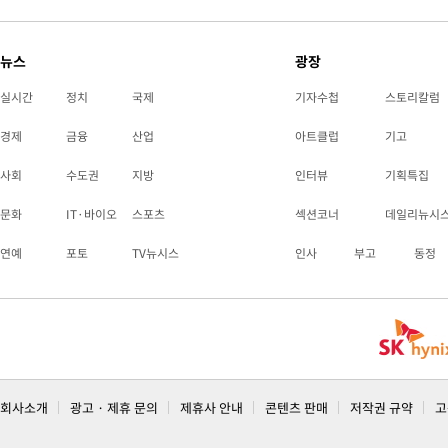
뉴스
광장
실시간
정치
국제
기자수첩
스토리칼럼
경제
금융
산업
아트클럽
기고
사회
수도권
지방
인터뷰
기획특집
문화
IT·바이오
스포츠
섹션코너
데일리뉴시
연예
포토
TV뉴시스
인사
부고
동정
회사소개
광고 · 제휴 문의
제휴사 안내
콘텐츠 판매
저작권 규약
고