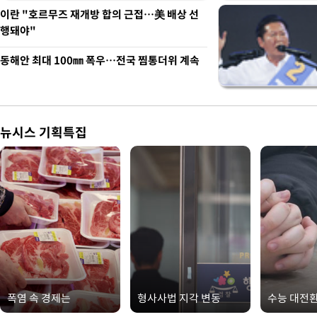
이란 "호르무즈 재개방 합의 근접…美 배상 선
행돼야"
동해안 최대 100㎜ 폭우…전국 찜통더위 계속
뉴시스 기획특집
폭염 속 경제는
형사사법 지각 변동
수능 대전