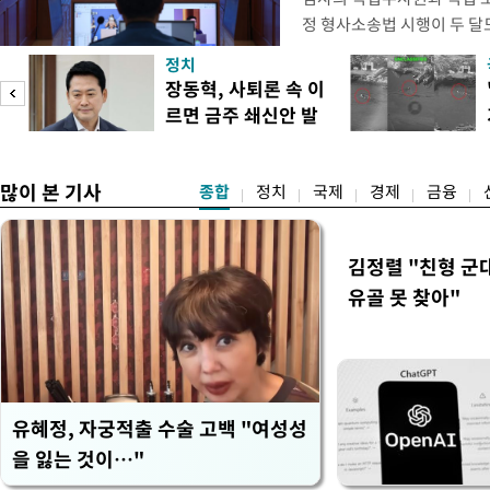
정 형사소송법 시행이 두 달
운 형사사법체계 안착을 위한
정치
다. 경찰은 형소법 후속조치
장동혁, 사퇴론 속 이
직·인력 보강과 하위법령 정
르면 금주 쇄신안 발
량 강화와 피해자 보호체계 
표
입법 등
많이 본 기사
종합
정치
국제
경제
금융
김정렬 "친형 군
유골 못 찾아"
유혜정, 자궁적출 수술 고백 "여성성
을 잃는 것이…"