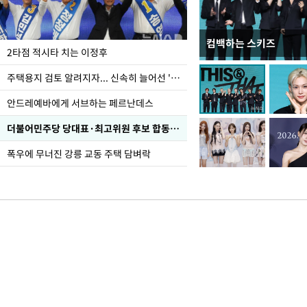
컴백하는 스키즈
이번주 국회에는 무슨 일
2타점 적시타 치는 이정후
주택용지 검토 알려지자... 신속히 늘어선 '근조화환'
안드레예바에게 서브하는 페르난데스
더불어민주당 당대표·최고위원 후보 합동연설회
폭우에 무너진 강릉 교동 주택 담벼락