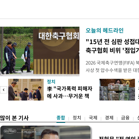
오늘의 헤드라인
"15년 전 심판 성접
축구협회 비위 '점입
2026 국제축구연맹(FIFA
사상 첫 압수수색을 받은 
거지면서 그야말로 쑥대밭이 
정치
심판 성 접대 파문까지 파
李 "국가폭력 피해자
돌이킬 수 없는 지경까지 이르
에 사과…무거운 책
홍명보 전 감독을 국가대표
도
임감"
많이 본 기사
종합
정치
국제
경제
금융
전현무 "전 연인