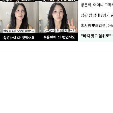
방은희, 어머니 고독사
심판 성 접대 7경기 
홍서범♥조갑경, 아들
"바지 벗고 앞뒤로"