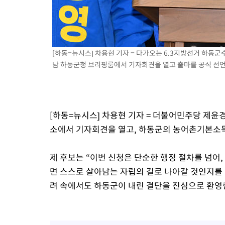
-20373초 전 >
[속보]규제합리화위원회 부위원장에 김태유 서울대 공대 교수
병태 후임
-16731초 전 >
[속보]국힘 윤리위, '돌려차기 발언' 진종오·서범수 징계 절차 
-12056초 전 >
[속보] 7월 중국 수출 23.9%↑ 수입 27.5%↑…무역총액
25.3%↑
[하동=뉴시스] 차용현 기자 = 다가오는 6.3지방선거 하동
-9216초 전 >
[속보]'채상병 순직 책임' 임성근, 항소심도 징역 3년
남 하동군청 브리핑룸에서 기자회견을 열고 출마를 공식 선언했다.
-9082초 전 >
[속보]종합특검, '관저이전 봐주기 감사' 유병호 구속기소
-5682초 전 >
민주 콩고 에볼라환자 4천명 돌파, 4053명 발생 1850명 사망
-4932초 전 >
[속보]'300억원대 사기 혐의' 차가원 대표 구속 송치
-4126초 전 >
"미 전국적 살모네라 식중독 원인은 멕시코산 할라피뇨"-- CDC
[하동=뉴시스] 차용현 기자 = 더불어민주당 제윤경
-2639초 전 >
[속보]경찰·노동부, HL만도 평택사업장 끼임 사망 관련 압수수
소에서 기자회견을 열고, 하동군의 농어촌기본소득
제 후보는 “이번 신청은 단순한 행정 절차를 넘어
면 스스로 살아남는 자립의 길로 나아갈 것인지를
려 속에서도 하동군이 내린 결단을 진심으로 환영