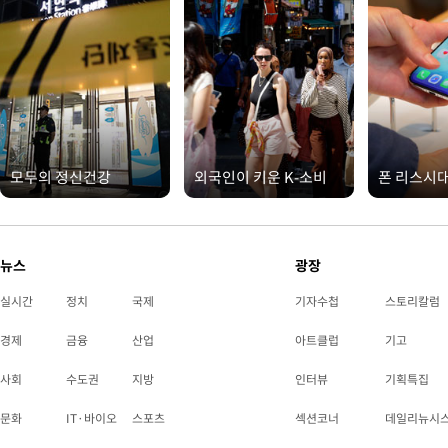
모두의 정신건강
외국인이 키운 K-소비
폰 리스시
뉴스
광장
실시간
정치
국제
기자수첩
스토리칼럼
경제
금융
산업
아트클럽
기고
사회
수도권
지방
인터뷰
기획특집
문화
IT·바이오
스포츠
섹션코너
데일리뉴시