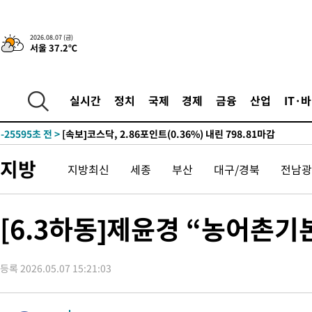
-2639초 전 >
[속보]경찰·노동부, HL만도 평택사업장 끼임 사망 관련 압수수
-31446초 전 >
낮 최고 37도 찜통더위…곳곳 소나기·강원 많은 비[내일날씨]
2026.08.07 (금)
서울 37.2℃
-29752초 전 >
SK하이닉스, 용인·청주 팹에 54조 투자…"AI 메모리 수요 선
응"
-26608초 전 >
여자배구 이재영·이다영 자매, 아제르바이잔 투란VC 입단
-25861초 전 >
외국인 심판 성 접대 7경기 들여다보니…한국 축구 '5승 2무'
실시간
정치
국제
경제
금융
산업
IT·
-25595초 전 >
[속보]코스닥, 2.86포인트(0.36%) 내린 798.81마감
-25548초 전 >
[속보]코스피, 6200선 약보합…0.60% 내린 6258.77에 마쳐
-25528초 전 >
[속보]원·달러 환율, 7.7원 내린 1416.1원 마감
지방
지방최신
세종
부산
대구/경북
전남광
-25417초 전 >
[속보] 노원서 40.1도 관측…서울, 2018년 이후 첫 40도
-22507초 전 >
[속보]종합특검, '계엄 수용공간 확보' 신용해 前교정본부장 기
-21380초 전 >
외신들도 주목한 韓축구 파문…"국민적 공분에 수사 재개"
[6.3하동]제윤경 “농어촌기
-21351초 전 >
11시간 압수수색에 성접대 파문까지…'쑥대밭' 된 축구협회
-20373초 전 >
[속보]규제합리화위원회 부위원장에 김태유 서울대 공대 교수
병태 후임
등록 2026.05.07 15:21:03
-16731초 전 >
[속보]국힘 윤리위, '돌려차기 발언' 진종오·서범수 징계 절차 
-12056초 전 >
[속보] 7월 중국 수출 23.9%↑ 수입 27.5%↑…무역총액
25.3%↑
-9216초 전 >
[속보]'채상병 순직 책임' 임성근, 항소심도 징역 3년