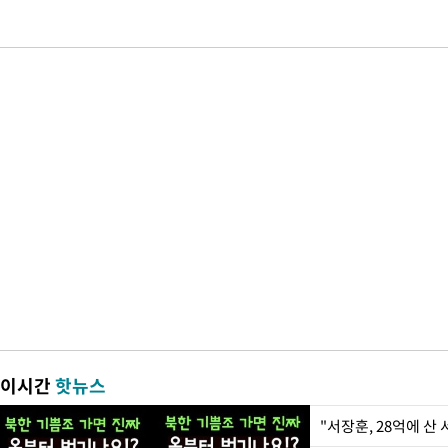
이시간
핫뉴스
"서장훈, 28억에 산