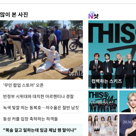
많이 본 사진
컴백하는 스키즈
지석천 뒤덮은 개구리
'무민 팝업 스토어' 오픈
반정부 시위대와 대치한 아르헨티나 경찰
녹색 빛깔 띄는 동복호…저수율은 절반 남짓
동성 커플 입장 축하하는 하객들
"목숨 걸고 일하는데 임금 체납 웬 말이냐"