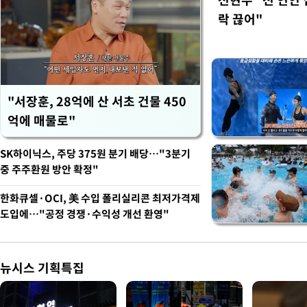
락 끊어"
"서장훈, 28억에 산 서초 건물 450
억에 매물로"
SK하이닉스, 주당 375원 분기 배당…"3분기
중 주주환원 방안 확정"
한화큐셀·OCI, 美 수입 폴리실리콘 최저가격제
도입에…"공정 경쟁·수익성 개선 환영"
뉴시스 기획특집