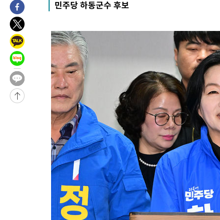
민주당 하동군수 후보
-9082초 전 >
[속보]종합특검, '관저이전 봐주기 감사' 유병호 구속기소
-5682초 전 >
민주 콩고 에볼라환자 4천명 돌파, 4053명 발생 1850명 사망
-4932초 전 >
[속보]'300억원대 사기 혐의' 차가원 대표 구속 송치
-4126초 전 >
"미 전국적 살모네라 식중독 원인은 멕시코산 할라피뇨"-- CDC
-2639초 전 >
[속보]경찰·노동부, HL만도 평택사업장 끼임 사망 관련 압수수
-31446초 전 >
낮 최고 37도 찜통더위…곳곳 소나기·강원 많은 비[내일날씨]
-29752초 전 >
SK하이닉스, 용인·청주 팹에 54조 투자…"AI 메모리 수요 선
응"
-26608초 전 >
여자배구 이재영·이다영 자매, 아제르바이잔 투란VC 입단
-25861초 전 >
외국인 심판 성 접대 7경기 들여다보니…한국 축구 '5승 2무'
-25595초 전 >
[속보]코스닥, 2.86포인트(0.36%) 내린 798.81마감
-25548초 전 >
[속보]코스피, 6200선 약보합…0.60% 내린 6258.77에 마쳐
-25528초 전 >
[속보]원·달러 환율, 7.7원 내린 1416.1원 마감
-25417초 전 >
[속보] 노원서 40.1도 관측…서울, 2018년 이후 첫 40도
-22507초 전 >
[속보]종합특검, '계엄 수용공간 확보' 신용해 前교정본부장 기
-21380초 전 >
외신들도 주목한 韓축구 파문…"국민적 공분에 수사 재개"
-21351초 전 >
11시간 압수수색에 성접대 파문까지…'쑥대밭' 된 축구협회