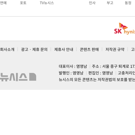
연예
포토
TV뉴시스
인사
부고
동정
회사소개
광고 · 제휴 문의
제휴사 안내
콘텐츠 판매
저작권 규약
고
대표이사 : 염영남
주소 : 서울 중구 퇴계로 1
발행인 : 염영남
편집인 : 염영남
고충처리인
뉴시스의 모든 콘텐츠는 저작권법의 보호를 받는 바, 무