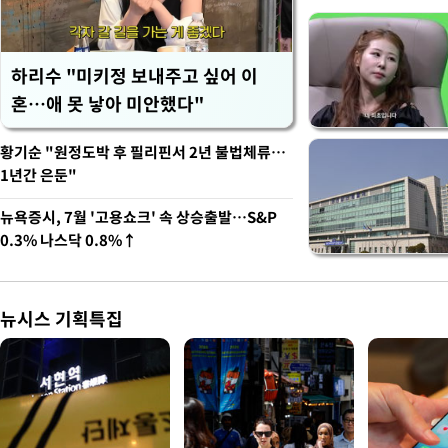
하리수 "미키정 보내주고 싶어 이
혼…애 못 낳아 미안했다"
황기순 "원정도박 후 필리핀서 2년 불법체류…
1년간 은둔"
뉴욕증시, 7월 '고용쇼크' 속 상승출발…S&P
0.3% 나스닥 0.8%↑
뉴시스 기획특집