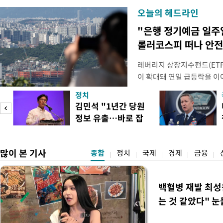
오늘의 헤드라인
"은행 정기예금 일주
롤러코스피 떠나 안전
레버리지 상장지수펀드(ETF
이 확대돼 연일 급등락을 
치하려는 수요가 점차 불어나
정치
으로 은행권 수신상품 금리
김민석 "1년간 당원
금으로 빠르게 몰리는 모습이
정보 유출…바로 잡
민·신한·하나·우리·NH농협
아야"
잔액은
많이 본 기사
종합
정치
국제
경제
금융
백혈병 재발 최성
는 것 같았다" 눈