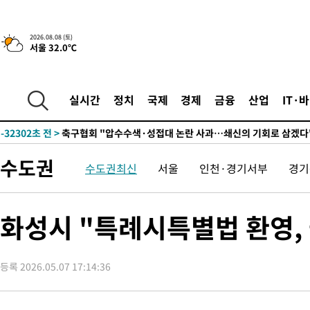
2026.08.08 (토)
서울 32.0℃
실시간
정치
국제
경제
금융
산업
IT·
-12586초 전 >
[속보]뉴욕증시 상승 마감…S&P 0.6% 나스닥 1.3%↑
-32302초 전 >
축구협회 "압수수색·성접대 논란 사과…쇄신의 기회로 삼겠다
-30819초 전 >
[속보]'압수수색·성접대 논란' 축구협회 "실망과 걱정 안겨드려
수도권
수도권최신
서울
인천·경기서부
경기
송"
-19440초 전 >
'최고 37도' 폭염 지속…강원동해안 최대 150㎜ 비
-12566초 전 >
[속보]뉴욕증시 상승 마감…S&P 0.6% 나스닥 1.3%↑
-32322초 전 >
축구협회 "압수수색·성접대 논란 사과…쇄신의 기회로 삼겠다
화성시 "특례시특별법 환영,
-30839초 전 >
[속보]'압수수색·성접대 논란' 축구협회 "실망과 걱정 안겨드려
송"
-19460초 전 >
'최고 37도' 폭염 지속…강원동해안 최대 150㎜ 비
등록 2026.05.07 17:14:36
-12586초 전 >
[속보]뉴욕증시 상승 마감…S&P 0.6% 나스닥 1.3%↑