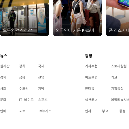
모두의 정신건강
외국인이 키운 K-소비
폰 리스시
뉴스
광장
실시간
정치
국제
기자수첩
스토리칼럼
경제
금융
산업
아트클럽
기고
사회
수도권
지방
인터뷰
기획특집
문화
IT·바이오
스포츠
섹션코너
데일리뉴시
연예
포토
TV뉴시스
인사
부고
동정