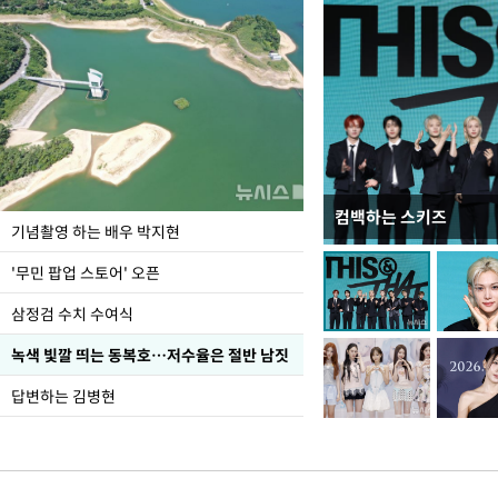
컴백하는 스키즈
이 대통령, 국가폭력 
기념촬영 하는 배우 박지현
가 책임지고 치유"
'무민 팝업 스토어' 오픈
삼정검 수치 수여식
녹색 빛깔 띄는 동복호…저수율은 절반 남짓
답변하는 김병현