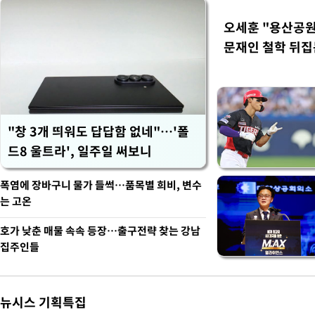
오세훈 "용산공원
문재인 철학 뒤집
"창 3개 띄워도 답답함 없네"…'폴
드8 울트라', 일주일 써보니
폭염에 장바구니 물가 들썩…품목별 희비, 변수
는 고온
호가 낮춘 매물 속속 등장…출구전략 찾는 강남
집주인들
뉴시스 기획특집