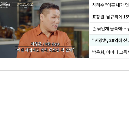
하리수 "이혼 내가 
손 묶인채 물속에… 女
"서장훈, 28억에 산
방은희, 어머니 고독