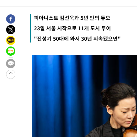
-16024초 전 >
남자 농구, 나고야 아시안게임서 '홈팀' 일본과 한일전
-15400초 전 >
여수 오동도 해상서 모터보트 전복…1명 사망·1명 실종
피아니스트 김선욱과 5년 만의 듀오
-11627초 전 >
극한폭염 한풀 꺾이지만…'낮 최고 35도' 무더위, 열대야 계속
23일 서울 시작으로 11개 도시 투어
주 날씨]
-8645초 전 >
축구협회 "압수수색·성접대 논란 사과…쇄신의 기회로 삼겠다"
"전성기 50대에 와서 30년 지속됐으면"
-7162초 전 >
[속보]'압수수색·성접대 논란' 축구협회 "실망과 걱정 안겨드려
송"
1시간 전 >
'최고 37도' 폭염 지속…강원동해안 최대 150㎜ 비
3시간 전 >
[속보]뉴욕증시 상승 마감…S&P 0.6% 나스닥 1.3%↑