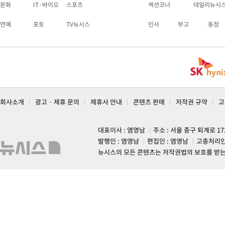
문화
IT·바이오
스포츠
섹션코너
데일리뉴시
연예
포토
TV뉴시스
인사
부고
동정
회사소개
광고 · 제휴 문의
제휴사 안내
콘텐츠 판매
저작권 규약
고
대표이사 : 염영남
주소 : 서울 중구 퇴계로 1
발행인 : 염영남
편집인 : 염영남
고충처리인
뉴시스의 모든 콘텐츠는 저작권법의 보호를 받는 바, 무