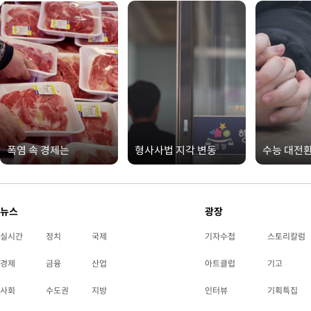
폭염 속 경제는
형사사법 지각 변동
수능 대전
뉴스
광장
실시간
정치
국제
기자수첩
스토리칼럼
경제
금융
산업
아트클럽
기고
사회
수도권
지방
인터뷰
기획특집