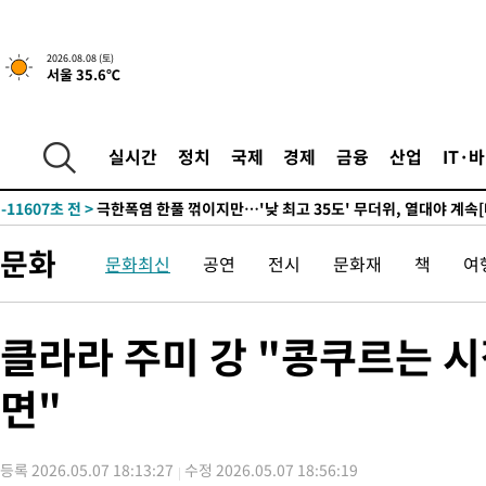
-24653초 전 >
강릉에 시간당 81.4㎜ 물폭탄…도로 잠기고 담벼락 붕괴
-20760초 전 >
백운산서 80년근 천종산삼 9뿌리 발견…감정가 1.3억원
2026.08.08 (토)
서울 35.6℃
-18470초 전 >
선재도서 해루질 나섰다 실종 60대, 닷새 만에 숨진 채 발견
-16004초 전 >
남자 농구, 나고야 아시안게임서 '홈팀' 일본과 한일전
-15380초 전 >
여수 오동도 해상서 모터보트 전복…1명 사망·1명 실종
실시간
정치
국제
경제
금융
산업
IT·
-11607초 전 >
극한폭염 한풀 꺾이지만…'낮 최고 35도' 무더위, 열대야 계속
주 날씨]
-8625초 전 >
축구협회 "압수수색·성접대 논란 사과…쇄신의 기회로 삼겠다"
-7142초 전 >
[속보]'압수수색·성접대 논란' 축구협회 "실망과 걱정 안겨드려
문화
문화최신
공연
전시
문화재
책
여
송"
1시간 전 >
'최고 37도' 폭염 지속…강원동해안 최대 150㎜ 비
3시간 전 >
[속보]뉴욕증시 상승 마감…S&P 0.6% 나스닥 1.3%↑
-31977초 전 >
[속보]이강인 "감독님이 원하는 마음 느꼈고, 많은 트로피 원해
클라라 주미 강 "콩쿠르는 
틀레티코 이적"
-31759초 전 >
수도권 40도 육박 '펄펄'…동해안 일부 지역엔 호의주의보
면"
-30728초 전 >
온열질환 사망자 3명 늘어…누적 환자 3000명 돌파
-24673초 전 >
강릉에 시간당 81.4㎜ 물폭탄…도로 잠기고 담벼락 붕괴
-20780초 전 >
백운산서 80년근 천종산삼 9뿌리 발견…감정가 1.3억원
등록 2026.05.07 18:13:27
수정 2026.05.07 18:56:19
-18490초 전 >
선재도서 해루질 나섰다 실종 60대, 닷새 만에 숨진 채 발견