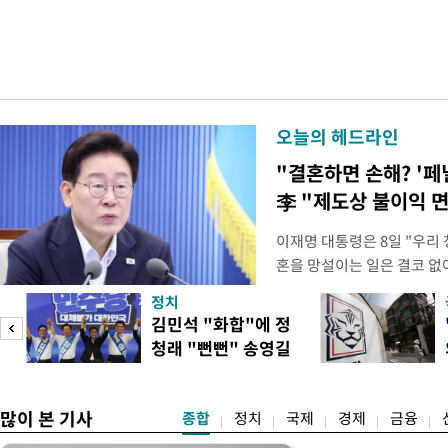
오늘의 헤드라인
"결혼하면 손해? '페
李 "제도상 불이익 
이재명 대통령은 8일 "우리
혼을 망설이는 일은 결코 없
하는 제도가 있을 경우 편하
정치
다. 이 대통령은 이날 오후 
김민석 "화합"에 정
로 찾은 결혼 페널티 22개'
청래 "뻔뻔" 송영길
이 대통령은 "결혼으로 인해
은 연임 직격
많이 본 기사
종합
정치
국제
경제
금융