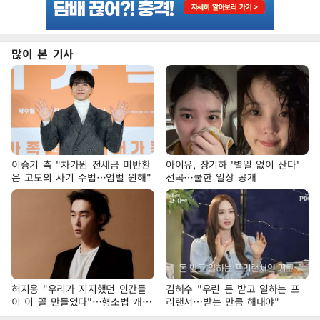
많이 본 기사
이승기 측 "차가원 전세금 미반환
아이유, 장기하 '별일 없이 산다'
은 고도의 사기 수법…엄벌 원해"
선곡…쿨한 일상 공개
허지웅 "우리가 지지했던 인간들
김혜수 "우린 돈 받고 일하는 프
이 이 꼴 만들었다"…형소법 개정
리랜서…받는 만큼 해내야"
에 격한 반응