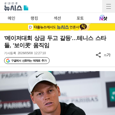
메인
랭킹
섹션
포토
'메이저대회 상금 두고 갈등'…테니스 스타
들, '보이콧' 움직임
기사등록
2026/05/08 12:27:10
가
가
구글에서 선호하는 매체로 추가