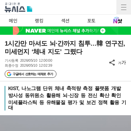
메인
랭킹
섹션
포토
1시간만 마셔도 뇌·간까지 침투…韓 연구진,
미세먼지 ‘체내 지도’ 그렸다
기사등록
2026/05/10 12:00:00
가
가
최종수정
2026/05/10 12:02:39
구글에서 선호하는 매체로 추가
KIST, 나노그램 단위 체내 축적량 측정 플랫폼 개발
방사성 동위원소 활용해 뇌·신장 등 전신 확산 확인
미세플라스틱 등 유해물질 평가 및 보건 정책 활용 기
대