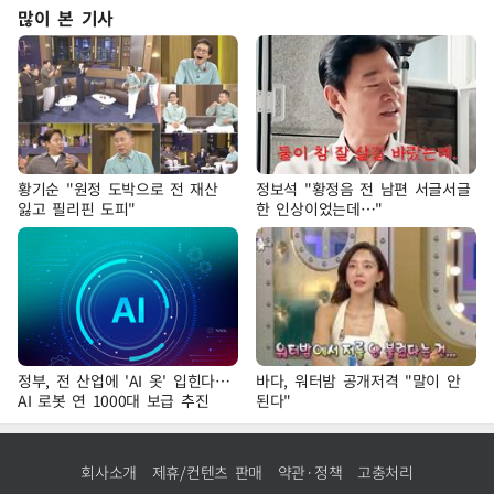
많이 본 기사
황기순 "원정 도박으로 전 재산
정보석 "황정음 전 남편 서글서글
잃고 필리핀 도피"
한 인상이었는데…"
정부, 전 산업에 'AI 옷' 입힌다…
바다, 워터밤 공개저격 "말이 안
AI 로봇 연 1000대 보급 추진
된다"
회사소개
제휴/컨텐츠 판매
약관·정책
고충처리