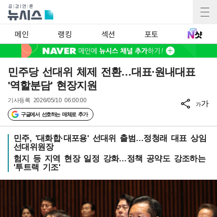
메인
랭킹
섹션
포토
민주당 선대위 체제 전환…대표·원내대표
'역할분담' 현장지원
기사등록
2026/05/10 06:00:00
가
가
구글에서 선호하는 매체로 추가
민주, '대화합·대포용' 선대위 출범…정청래 대표 상임
선대위원장
험지 등 지역 현장 일정 강화…정책 공약도 강조하는
'투트랙 기조'