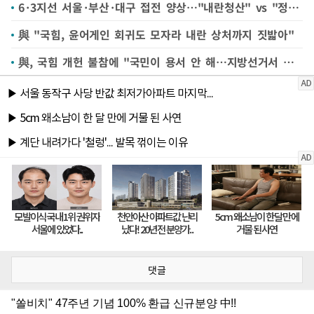
6·3지선 서울·부산·대구 접전 양상…"내란청산" vs "정권심판"
與 "국힘, 윤어게인 회귀도 모자라 내란 상처까지 짓밟아"
與, 국힘 개헌 불참에 "국민이 용서 안 해…지방선거서 심판할 것"
댓글