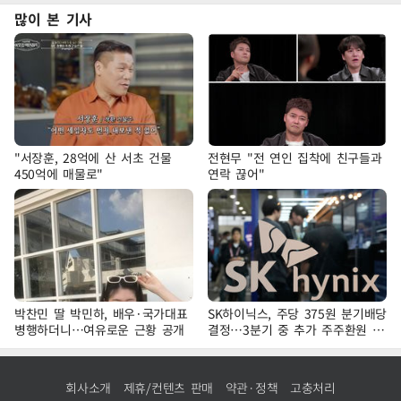
많이 본 기사
"서장훈, 28억에 산 서초 건물
전현무 "전 연인 집착에 친구들과
450억에 매물로"
연락 끊어"
박찬민 딸 박민하, 배우·국가대표
SK하이닉스, 주당 375원 분기배당
병행하더니…여유로운 근황 공개
결정…3분기 중 추가 주주환원 발
표
회사소개
제휴/컨텐츠 판매
약관·정책
고충처리