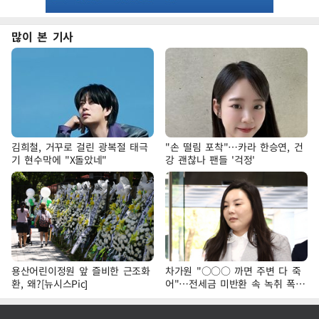
많이 본 기사
김희철, 거꾸로 걸린 광복절 태극
"손 떨림 포착"…카라 한승연, 건
기 현수막에 "X돌았네"
강 괜찮나 팬들 '걱정'
용산어린이정원 앞 즐비한 근조화
차가원 "○○○ 까면 주변 다 죽
환, 왜?[뉴시스Pic]
어"…전세금 미반환 속 녹취 폭로
파장