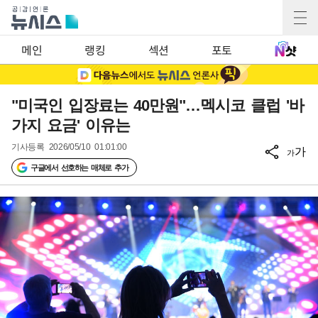
메인
랭킹
섹션
포토
"미국인 입장료는 40만원"…멕시코 클럽 '바
가지 요금' 이유는
기사등록
2026/05/10 01:01:00
가
가
구글에서 선호하는 매체로 추가