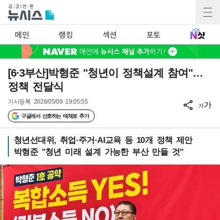
메인
랭킹
섹션
포토
[6·3부산]박형준 "청년이 정책설계 참여"…
정책 전달식
기사등록
2026/05/09 19:05:55
가
가
구글에서 선호하는 매체로 추가
청년선대위, 취업·주거·AI교육 등 10개 정책 제안
박형준 "청년 미래 설계 가능한 부산 만들 것"