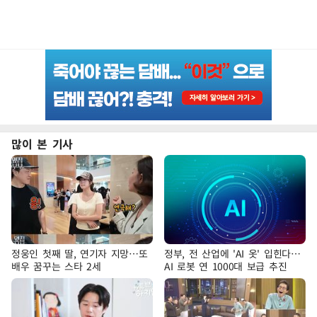
많이 본 기사
정웅인 첫째 딸, 연기자 지망…또
정부, 전 산업에 'AI 옷' 입힌다…
배우 꿈꾸는 스타 2세
AI 로봇 연 1000대 보급 추진