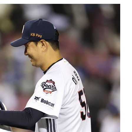
.3%↑
말고 과감히
쪽 아웃바
 하향
별재난지역
…희망지 못
날씨]
요 선제 대
단
무'
 마쳐
장 기소