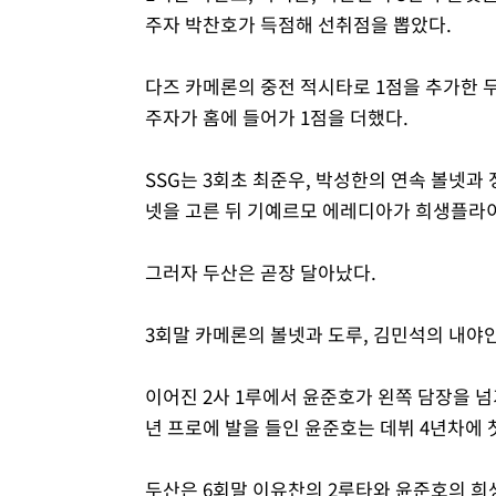
주자 박찬호가 득점해 선취점을 뽑았다.
다즈 카메론의 중전 적시타로 1점을 추가한 두
주자가 홈에 들어가 1점을 더했다.
SSG는 3회초 최준우, 박성한의 연속 볼넷과
넷을 고른 뒤 기예르모 에레디아가 희생플라이
그러자 두산은 곧장 달아났다.
3회말 카메론의 볼넷과 도루, 김민석의 내야안
이어진 2사 1루에서 윤준호가 왼쪽 담장을 넘기
년 프로에 발을 들인 윤준호는 데뷔 4년차에 
두산은 6회말 이유찬의 2루타와 윤준호의 희생