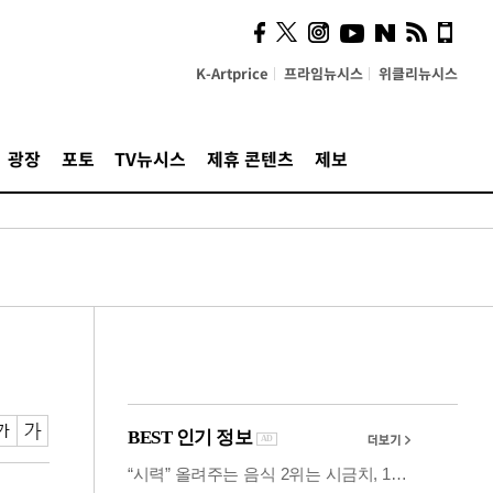
시, 스마트폰 액세서리에
NFC 더했다
K-Artprice
프라임뉴시스
위클리뉴시스
광장
포토
TV뉴시스
제휴 콘텐츠
제보