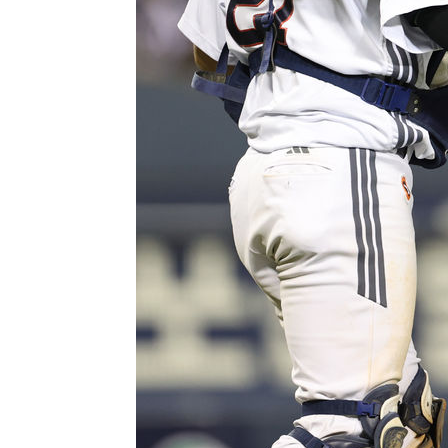
-7981초 전 >
외신들도 주목한 韓축구 파문…"국민적 공분에 수사 재개"
-7952초 전 >
11시간 압수수색에 성접대 파문까지…'쑥대밭' 된 축구협
-6974초 전 >
[속보]규제합리화위원회 부위원장에 김태유 서울대 공대 
태 후임
-3332초 전 >
[속보]국힘 윤리위, '돌려차기 발언' 진종오·서범수 징계 
22분 전 >
[속보] 7월 중국 수출 23.9%↑ 수입 27.5%↑…무역총액 25
1시간 전 >
[속보]'채상병 순직 책임' 임성근, 항소심도 징역 3년