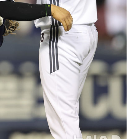
회
교수…이병
절차 개시
.3%↑