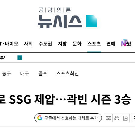
 하향
별재난지역
…희망지 못
날씨]
요 선제 대
IT·바이오
사회
수도권
지방
문화
스포츠
연예
단
무'
 마쳐
농구
배구
골프
스포츠최신
4로 SSG 제압…곽빈 시즌 3승
장 기소
회
구글에서 선호하는 매체로 추가
교수…이병
절차 개시