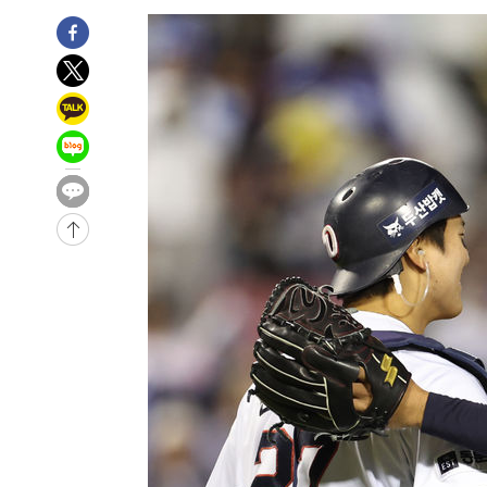
22분 전 >
[속보] 7월 중국 수출 23.9%↑ 수입 27.5%↑…무역총액 25
1시간 전 >
[속보]'채상병 순직 책임' 임성근, 항소심도 징역 3년
-29496초 전 >
[속보]이 대통령 "부동산 공급 기존 사고방식 매달리지 
실천"
-28581초 전 >
이란, "오만과 '중앙 단일 루트' 합의…북쪽 인바운드·남
운드는 임시"
-20149초 전 >
"낮 기온 소폭 하락"…수도권 폭염중대경보, 폭염경보로
-20113초 전 >
[속보]이 대통령, '호우피해' 안동·의성 관할 4개 면 특
선포
-20076초 전 >
[단독]중수청 지원 검사들, 정원 초과 시 낮은 계급 임용
갈 수도
-18047초 전 >
낮 최고 37도 찜통더위…곳곳 소나기·강원 많은 비[내일
-16353초 전 >
SK하이닉스, 용인·청주 팹에 54조 투자…"AI 메모리 수
응"
-13209초 전 >
여자배구 이재영·이다영 자매, 아제르바이잔 투란VC 입
-12462초 전 >
외국인 심판 성 접대 7경기 들여다보니…한국 축구 '5승 2
-12196초 전 >
[속보]코스닥, 2.86포인트(0.36%) 내린 798.81마감
-12149초 전 >
[속보]코스피, 6200선 약보합…0.60% 내린 6258.77에
-12129초 전 >
[속보]원·달러 환율, 7.7원 내린 1416.1원 마감
-12018초 전 >
[속보] 노원서 40.1도 관측…서울, 2018년 이후 첫 40도
-9108초 전 >
[속보]종합특검, '계엄 수용공간 확보' 신용해 前교정본부