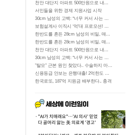
"AI가 치매래요"…'AI 의사' 믿었
다 골머리 앓는 美 의료계 '경고'