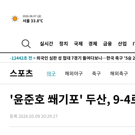
운드는 임시"
-20129초 전 >
"낮 기온 소폭 하락"…수도권 폭염중대경보, 폭염경보로
-20093초 전 >
[속보]이 대통령, '호우피해' 안동·의성 관할 4개 면 특
2026.08.07 (금)
선포
-20056초 전 >
[단독]중수청 지원 검사들, 정원 초과 시 낮은 계급 임용
서울 33.8℃
갈 수도
-18027초 전 >
낮 최고 37도 찜통더위…곳곳 소나기·강원 많은 비[내일
-16333초 전 >
SK하이닉스, 용인·청주 팹에 54조 투자…"AI 메모리 수
실시간
정치
국제
경제
금융
산업
응"
-13189초 전 >
여자배구 이재영·이다영 자매, 아제르바이잔 투란VC 입
-12442초 전 >
외국인 심판 성 접대 7경기 들여다보니…한국 축구 '5승 2
-12176초 전 >
[속보]코스닥, 2.86포인트(0.36%) 내린 798.81마감
-12129초 전 >
[속보]코스피, 6200선 약보합…0.60% 내린 6258.77에
스포츠
야구
해외야구
축구
해외축구
-12109초 전 >
[속보]원·달러 환율, 7.7원 내린 1416.1원 마감
-11998초 전 >
[속보] 노원서 40.1도 관측…서울, 2018년 이후 첫 40도
'윤준호 쐐기포' 두산, 9-
-9088초 전 >
[속보]종합특검, '계엄 수용공간 확보' 신용해 前교정본부
-7961초 전 >
외신들도 주목한 韓축구 파문…"국민적 공분에 수사 재개"
-7932초 전 >
11시간 압수수색에 성접대 파문까지…'쑥대밭' 된 축구협
등록 2026.05.09 20:29:27
-6954초 전 >
[속보]규제합리화위원회 부위원장에 김태유 서울대 공대 
태 후임
-3312초 전 >
[속보]국힘 윤리위, '돌려차기 발언' 진종오·서범수 징계 