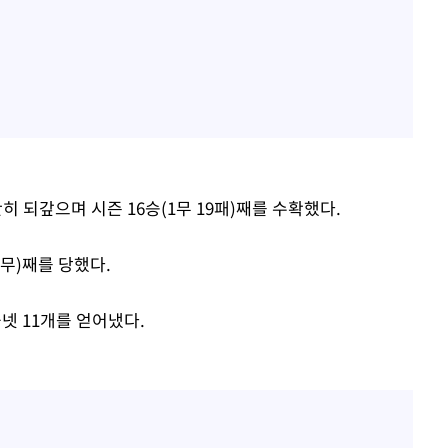
란히 되갚으며 시즌 16승(1무 19패)째를 수확했다.
1무)째를 당했다.
볼넷 11개를 얻어냈다.