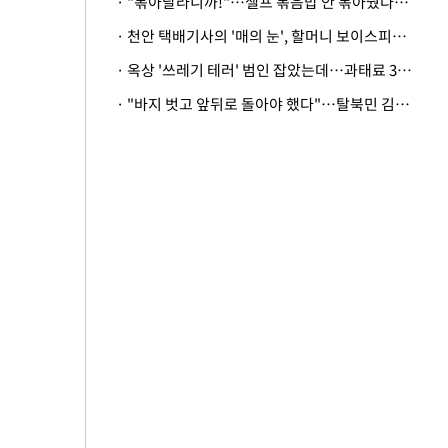
· "볶아달라니까!"…셀프 볶음밥 안 볶아줬다고 사장 폭행한 손님
· 천안 택배기사의 '매의 눈', 할머니 보이스피싱 피해 막아
· 옥상 '쓰레기 테러' 범인 잡았는데…과태료 3만원 처분에 숙박업주 허탈
· "바지 벗고 앞뒤로 돌아야 했다"…탈북민 김서아, 기쁨조 검사 수치심 회상