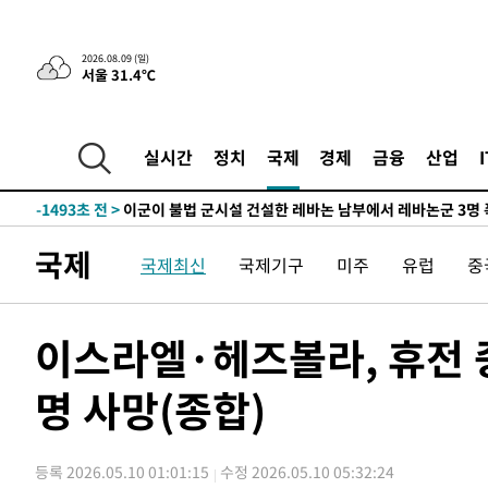
-26314초 전 >
손흥민, 68분 뛰고 2경기 침묵…LAFC, 톨루카에 1-0 승
-25586초 전 >
'2경기 연속 침묵' 손흥민, 톨루카전 68분만 뛰고 슈팅 0
2026.08.09 (일)
서울 31.4℃
-24338초 전 >
이강인, 오늘 서울서 AT마드리드 입단식…'전례 없는 특
-11220초 전 >
'여긴 20도, 저긴 50도'…열화상 카메라로 본 폭염 저감
차'
-10691초 전 >
콜롬비아 신임 우파 대통령 취임 하루만에 차량폭탄 폭발
실시간
정치
국제
경제
금융
산업
-4285초 전 >
튀르키예 외무장관, "메카 3국 방위협정은 이란이 목표 아냐
-1493초 전 >
이군이 불법 군시설 건설한 레바논 남부에서 레바논군 3명 
상
23분 전 >
[속보]美중부 사령관, 이스라엘 긴급방문 다중화된 전선 상황 
국제
국제최신
국제기구
미주
유럽
중
55분 전 >
美 국방부, 켄달 전 공군장관 보안허가 취소…“에어포스원 기밀
론 누출”
55분 전 >
‘축구의 신’ 아르헨티나 축구 선수 메시의 부친 지병 별세
56분 전 >
“美 이란전 무기 소진…북한과 분쟁시 주한 미군 취약해질 수 
이스라엘·헤즈볼라, 휴전 
-31042초 전 >
[속보]장은수, KLPGA 제주삼다수 역전 우승…데뷔 10년
정상
명 사망(종합)
-26407초 전 >
"얼마나 더웠으면"…안동 물길공원서 헤엄친 구렁이 '소
-26334초 전 >
손흥민, 68분 뛰고 2경기 침묵…LAFC, 톨루카에 1-0 승
-25606초 전 >
'2경기 연속 침묵' 손흥민, 톨루카전 68분만 뛰고 슈팅 0
등록 2026.05.10 01:01:15
수정 2026.05.10 05:32:24
-24358초 전 >
이강인, 오늘 서울서 AT마드리드 입단식…'전례 없는 특