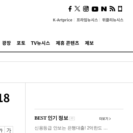
사이 해답 찾았죠"…알을
깨고 나온 '초자아'
K-Artprice
프라임뉴시스
위클리뉴시스
광장
포토
TV뉴시스
제휴 콘텐츠
제보
18