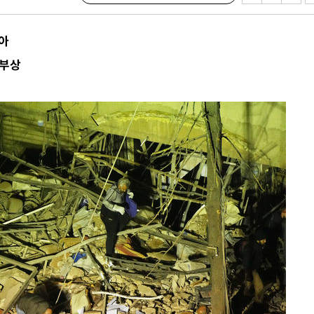
시설 '온도
 사건
아
 " 밝혀
 부상
폭발로 부
논의
정보, 언
있어”