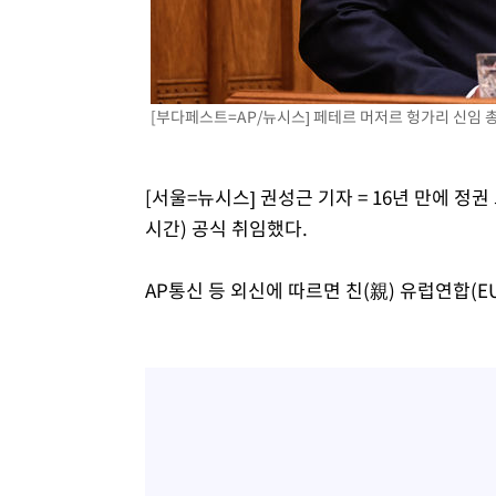
-6168초 전 >
외신들도 주목한 韓축구 파문…"국민적 공분에 수사 재개"
-6139초 전 >
11시간 압수수색에 성접대 파문까지…'쑥대밭' 된 축구협
-5161초 전 >
[속보]규제합리화위원회 부위원장에 김태유 서울대 공대 
태 후임
[부다페스트=AP/뉴시스] 페테르 머저르 헝가리 신임 총리가
-1519초 전 >
[속보]국힘 윤리위, '돌려차기 발언' 진종오·서범수 징계 
52분 전 >
[속보] 7월 중국 수출 23.9%↑ 수입 27.5%↑…무역총액 25
[서울=뉴시스] 권성근 기자 = 16년 만에 정
시간) 공식 취임했다.
AP통신 등 외신에 따르면 친(親) 유럽연합(E