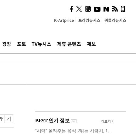
시, 스마트폰 액세서리에
NFC 더했다
K-Artprice
프라임뉴시스
위클리뉴시스
광장
포토
TV뉴시스
제휴 콘텐츠
제보