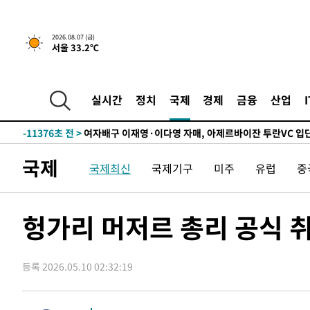
운드는 임시"
-18316초 전 >
"낮 기온 소폭 하락"…수도권 폭염중대경보, 폭염경보로
-18280초 전 >
[속보]이 대통령, '호우피해' 안동·의성 관할 4개 면 특
2026.08.07 (금)
서울 33.2℃
선포
-18243초 전 >
[단독]중수청 지원 검사들, 정원 초과 시 낮은 계급 임용
갈 수도
-16214초 전 >
낮 최고 37도 찜통더위…곳곳 소나기·강원 많은 비[내일
-14520초 전 >
SK하이닉스, 용인·청주 팹에 54조 투자…"AI 메모리 수
실시간
정치
국제
경제
금융
산업
응"
-11376초 전 >
여자배구 이재영·이다영 자매, 아제르바이잔 투란VC 입
-10629초 전 >
외국인 심판 성 접대 7경기 들여다보니…한국 축구 '5승 2
-10363초 전 >
[속보]코스닥, 2.86포인트(0.36%) 내린 798.81마감
국제
국제최신
국제기구
미주
유럽
중
-10316초 전 >
[속보]코스피, 6200선 약보합…0.60% 내린 6258.77에
-10296초 전 >
[속보]원·달러 환율, 7.7원 내린 1416.1원 마감
-10185초 전 >
[속보] 노원서 40.1도 관측…서울, 2018년 이후 첫 40도
헝가리 머저르 총리 공식 
-7275초 전 >
[속보]종합특검, '계엄 수용공간 확보' 신용해 前교정본부
-6148초 전 >
외신들도 주목한 韓축구 파문…"국민적 공분에 수사 재개"
등록 2026.05.10 02:32:19
-6119초 전 >
11시간 압수수색에 성접대 파문까지…'쑥대밭' 된 축구협
-5141초 전 >
[속보]규제합리화위원회 부위원장에 김태유 서울대 공대 
태 후임
-1499초 전 >
[속보]국힘 윤리위, '돌려차기 발언' 진종오·서범수 징계 