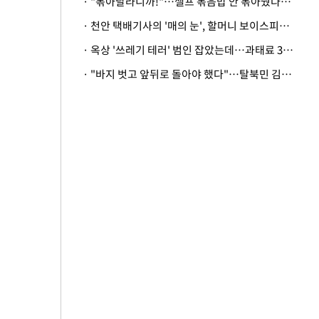
· "볶아달라니까!"…셀프 볶음밥 안 볶아줬다고 사장 폭행한 손님
· 천안 택배기사의 '매의 눈', 할머니 보이스피싱 피해 막아
· 옥상 '쓰레기 테러' 범인 잡았는데…과태료 3만원 처분에 숙박업주 허탈
· "바지 벗고 앞뒤로 돌아야 했다"…탈북민 김서아, 기쁨조 검사 수치심 회상