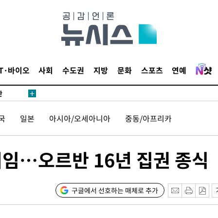
 하향
별재난지역
…희망지 못
날씨]
요 선제 대
IT·바이오
사회
수도권
지방
문화
스포츠
연예
단
무'
국
일본
아시아/오세아니아
중동/아프리카
 마쳐
취임…오르반 16년 집권 종식
장 기소
회
구글에서 선호하는 매체로 추가
교수…이병
절차 개시