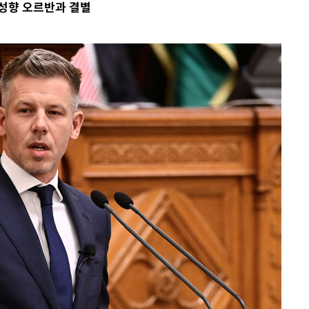
 성향 오르반과 결별
.3%↑
 4.1%로
말고 과감히
쪽 아웃바
 하향
별재난지역
…희망지 못
날씨]
요 선제 대
단
무'
 마쳐
장 기소