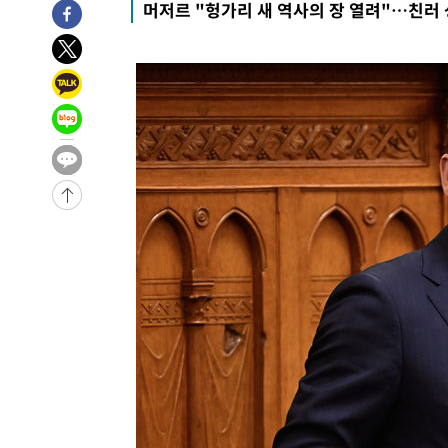
머저르 "헝가리 새 역사의 장 열려"…친러
52분 전 >
[속보] 7월 중국 수출 23.9%↑ 수입 27.5%↑…무역총액 25
-31820초 전 >
[속보] 미 사업체, 일자리 7월에 2.3만 개 줄어…실업률은
↓
-27683초 전 >
[속보]이 대통령 "부동산 공급 기존 사고방식 매달리지 
실천"
-26768초 전 >
이란, "오만과 '중앙 단일 루트' 합의…북쪽 인바운드·남
운드는 임시"
-18336초 전 >
"낮 기온 소폭 하락"…수도권 폭염중대경보, 폭염경보로
-18300초 전 >
[속보]이 대통령, '호우피해' 안동·의성 관할 4개 면 특
선포
-18263초 전 >
[단독]중수청 지원 검사들, 정원 초과 시 낮은 계급 임용
갈 수도
-16234초 전 >
낮 최고 37도 찜통더위…곳곳 소나기·강원 많은 비[내일
-14540초 전 >
SK하이닉스, 용인·청주 팹에 54조 투자…"AI 메모리 수
응"
-11396초 전 >
여자배구 이재영·이다영 자매, 아제르바이잔 투란VC 입
-10649초 전 >
외국인 심판 성 접대 7경기 들여다보니…한국 축구 '5승 2
-10383초 전 >
[속보]코스닥, 2.86포인트(0.36%) 내린 798.81마감
-10336초 전 >
[속보]코스피, 6200선 약보합…0.60% 내린 6258.77에
-10316초 전 >
[속보]원·달러 환율, 7.7원 내린 1416.1원 마감
-10205초 전 >
[속보] 노원서 40.1도 관측…서울, 2018년 이후 첫 40도
-7295초 전 >
[속보]종합특검, '계엄 수용공간 확보' 신용해 前교정본부