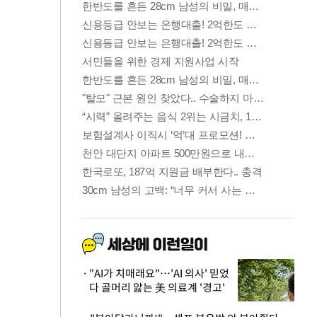
"AI가 치매래요"…'AI 의사' 믿었
다 골머리 앓는 美 의료계 '경고'