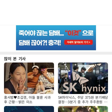
많이 본 기사
홍서범♥조갑경, 아들 불륜 사과
SK하이닉스, 주당 375원 분기배당
후 근황…밝은 미소
결정…3분기 중 추가 주주환원 발
표