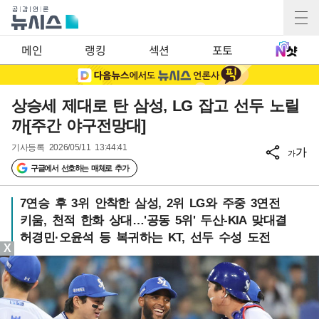
메인
랭킹
섹션
포토
상승세 제대로 탄 삼성, LG 잡고 선두 노릴
까[주간 야구전망대]
기사등록
2026/05/11 13:44:41
가
가
구글에서 선호하는 매체로 추가
7연승 후 3위 안착한 삼성, 2위 LG와 주중 3연전
키움, 천적 한화 상대…'공동 5위' 두산-KIA 맞대결
허경민·오윤석 등 복귀하는 KT, 선두 수성 도전
X