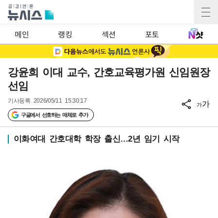
메인
랭킹
섹션
포토
강윤희 이대 교수, 간호교육평가원 신임원장
선임
기사등록
2026/05/11 15:30:17
가
가
구글에서 선호하는 매체로 추가
이화여대 간호대학 학장 출신…2년 임기 시작