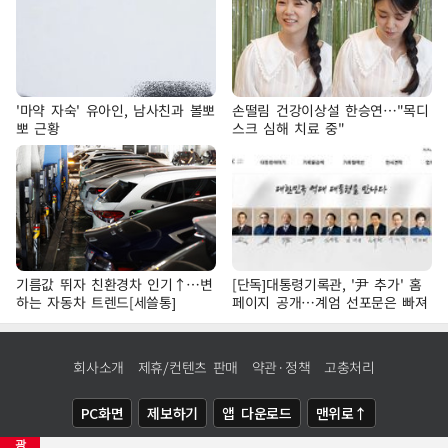
'마약 자숙' 유아인, 남사친과 볼뽀
손떨림 건강이상설 한승연…"목디
뽀 근황
스크 심해 치료 중"
기름값 뛰자 친환경차 인기↑…변
[단독]대통령기록관, '尹 추가' 홈
하는 자동차 트렌드[세쓸통]
페이지 공개…계엄 선포문은 빠져
회사소개
제휴/컨텐츠 판매
약관·정책
고충처리
PC화면
제보하기
앱 다운로드
맨위로↑
광