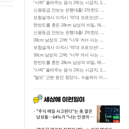
"주식 매일 사고판다"는 美 젊은
남성들…64%가 "나는 인생의
패배자“