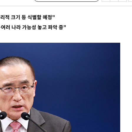
수…이병태
물리적 크기 등 식별할 예정"
지(종합)
여러 나라 가능성 놓고 파악 중"
0.3만개
 4.1%로
고 과감히
쪽 아웃바운
지역 선포
 못 갈 수
]
선제 대응"
쳐