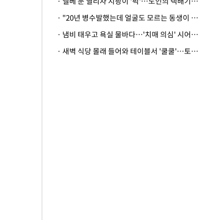
· 엘베 문 열리자 지팡이 '퍽'…노인의 택배기사 폭행 이유
· "20년 병수발했는데 얼굴도 모르는 동생이 유산 절반을"…배다른 형제 상속권 있을까
· 냄비 태우고 욕실 물바다…'치매 의심' 시어머니 검사 권유했다가 '날벼락'
· 새벽 식당 몰래 들어와 테이블서 '쿨쿨'…토사물 남기고 사라진 남성