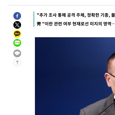
4시간 전 >
11시간 압수수색에 성접대 파문까지…'쑥대밭' 된 축구협회
4시간 전 >
[속보]규제합리화위원회 부위원장에 김태유 서울대 공대 교
"추가 조사 통해 공격 주체, 정확한 기종, 
후임
-13862초 전 >
이강인, 폭염 속 AT마드리드 첫 훈련…80명 식사 대접까
靑 "이란 관련 여부 현재로선 미지의 영역…
-11001초 전 >
미 사업체 일자리, 7월에 2.3만개 순감하고 그 전 2개월 1
하향수정 (2보)
-10449초 전 >
[속보] 미 사업체, 일자리 7월에 2.3만 개 줄어…실업률은
↓
-6312초 전 >
[속보]이 대통령 "부동산 공급 기존 사고방식 매달리지 말
실천"
-5397초 전 >
이란, "오만과 '중앙 단일 루트' 합의…북쪽 인바운드·남
드는 임시"
50분 전 >
"낮 기온 소폭 하락"…수도권 폭염중대경보, 폭염경보로 하향
51분 전 >
[속보]이 대통령, '호우피해' 안동·의성 관할 4개 면 특별재난
51분 전 >
[단독]중수청 지원 검사들, 정원 초과 시 낮은 계급 임용…희망지
도
1시간 전 >
낮 최고 37도 찜통더위…곳곳 소나기·강원 많은 비[내일날씨
1시간 전 >
SK하이닉스, 용인·청주 팹에 54조 투자…"AI 메모리 수요 
2시간 전 >
여자배구 이재영·이다영 자매, 아제르바이잔 투란VC 입단
2시간 전 >
외국인 심판 성 접대 7경기 들여다보니…한국 축구 '5승 2무'
3시간 전 >
[속보]코스닥, 2.86포인트(0.36%) 내린 798.81마감
3시간 전 >
[속보]코스피, 6200선 약보합…0.60% 내린 6258.77에 마