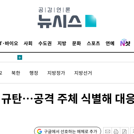
 4.1%로
고 과감히
쪽 아웃바운
지역 선포
IT·바이오
사회
수도권
지방
문화
스포츠
연예
 못 갈 수
]
선제 대응"
교
북한
행정
지방정가
지방선거
력 규탄…공격 주체 식별해 대
쳐
기소
구글에서 선호하는 매체로 추가