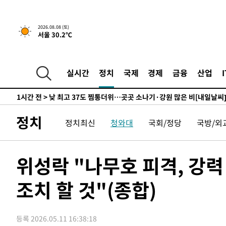
하향수정 (2보)
-10429초 전 >
[속보] 미 사업체, 일자리 7월에 2.3만 개 줄어…실업률은
↓
-6292초 전 >
[속보]이 대통령 "부동산 공급 기존 사고방식 매달리지 말
2026.08.08 (토)
서울 30.2℃
실천"
-5377초 전 >
이란, "오만과 '중앙 단일 루트' 합의…북쪽 인바운드·남
드는 임시"
50분 전 >
"낮 기온 소폭 하락"…수도권 폭염중대경보, 폭염경보로 하향
51분 전 >
[속보]이 대통령, '호우피해' 안동·의성 관할 4개 면 특별재난
실시간
정치
국제
경제
금융
산업
52분 전 >
[단독]중수청 지원 검사들, 정원 초과 시 낮은 계급 임용…희망지
도
1시간 전 >
낮 최고 37도 찜통더위…곳곳 소나기·강원 많은 비[내일날씨
1시간 전 >
SK하이닉스, 용인·청주 팹에 54조 투자…"AI 메모리 수요 
정치
정치최신
청와대
국회/정당
국방/외
2시간 전 >
여자배구 이재영·이다영 자매, 아제르바이잔 투란VC 입단
2시간 전 >
외국인 심판 성 접대 7경기 들여다보니…한국 축구 '5승 2무'
3시간 전 >
[속보]코스닥, 2.86포인트(0.36%) 내린 798.81마감
위성락 "나무호 피격, 강
3시간 전 >
[속보]코스피, 6200선 약보합…0.60% 내린 6258.77에 마
조치 할 것"(종합)
3시간 전 >
[속보]원·달러 환율, 7.7원 내린 1416.1원 마감
3시간 전 >
[속보] 노원서 40.1도 관측…서울, 2018년 이후 첫 40도
3시간 전 >
[속보]종합특검, '계엄 수용공간 확보' 신용해 前교정본부장 
등록 2026.05.11 16:38:18
4시간 전 >
외신들도 주목한 韓축구 파문…"국민적 공분에 수사 재개"