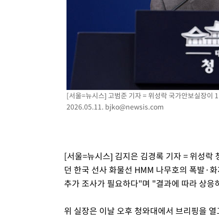
3시간 전 >
[속보]원·달러 환율, 7.7원 내린 1416.1원 마감
3시간 전 >
[속보] 노원서 40.1도 관측…서울, 2018년 이후 첫 40도
3시간 전 >
[속보]종합특검, '계엄 수용공간 확보' 신용해 前교정본부장 
4시간 전 >
외신들도 주목한 韓축구 파문…"국민적 공분에 수사 재개"
4시간 전 >
11시간 압수수색에 성접대 파문까지…'쑥대밭' 된 축구협회
4시간 전 >
[속보]규제합리화위원회 부위원장에 김태유 서울대 공대 교
후임
[서울=뉴시스] 고범준 기자 = 위성락 국가안보실장이 
2026.05.11.
bjko@newsis.com
[서울=뉴시스] 김지은 김경록 기자 = 위성락
던 한국 선사 화물선 HMM 나무호의 폭발·화재
추가 조사가 필요하다"며 "결과에 따라 상응하
위 실장은 이날 오후 청와대에서 브리핑을 열고