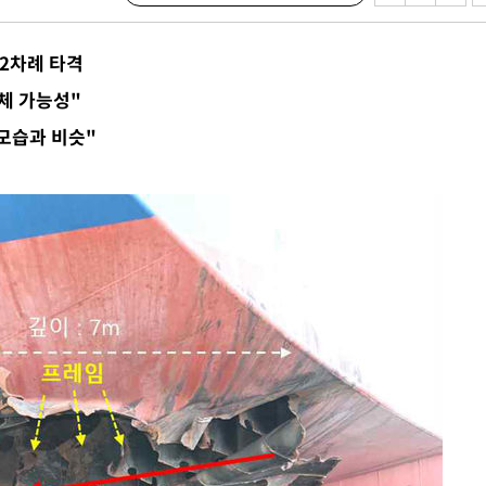
이병태 후
 2차례 타격
지(종합)
체 가능성"
0.3만개
 모습과 비슷"
 4.1%로
말고 과감히
쪽 아웃바
 하향
별재난지역
…희망지 못
날씨]
 선제 대
무'
마쳐