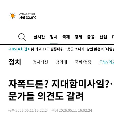
하향수정 (2보)
-26100초 전 >
[속보] 미 사업체, 일자리 7월에 2.3만 개 줄어…실업률은
↓
-21963초 전 >
[속보]이 대통령 "부동산 공급 기존 사고방식 매달리지 
2026.08.07 (금)
서울 32.0℃
실천"
-21048초 전 >
이란, "오만과 '중앙 단일 루트' 합의…북쪽 인바운드·남
운드는 임시"
-12616초 전 >
"낮 기온 소폭 하락"…수도권 폭염중대경보, 폭염경보로
-12580초 전 >
[속보]이 대통령, '호우피해' 안동·의성 관할 4개 면 특
실시간
정치
국제
경제
금융
산업
선포
-12543초 전 >
[단독]중수청 지원 검사들, 정원 초과 시 낮은 계급 임용
갈 수도
-10514초 전 >
낮 최고 37도 찜통더위…곳곳 소나기·강원 많은 비[내일
-8820초 전 >
SK하이닉스, 용인·청주 팹에 54조 투자…"AI 메모리 수요
정치
정치최신
청와대
국회/정당
국방/외
응"
-5676초 전 >
여자배구 이재영·이다영 자매, 아제르바이잔 투란VC 입단
-4929초 전 >
외국인 심판 성 접대 7경기 들여다보니…한국 축구 '5승 2
-4663초 전 >
[속보]코스닥, 2.86포인트(0.36%) 내린 798.81마감
자폭드론? 지대함미사일?…
-4616초 전 >
[속보]코스피, 6200선 약보합…0.60% 내린 6258.77에 
문가들 의견도 갈려
-4596초 전 >
[속보]원·달러 환율, 7.7원 내린 1416.1원 마감
-4485초 전 >
[속보] 노원서 40.1도 관측…서울, 2018년 이후 첫 40도
-1575초 전 >
[속보]종합특검, '계엄 수용공간 확보' 신용해 前교정본부
등록 2026.05.11 15:22:24
수정 2026.05.11 16:02:24
-448초 전 >
외신들도 주목한 韓축구 파문…"국민적 공분에 수사 재개"