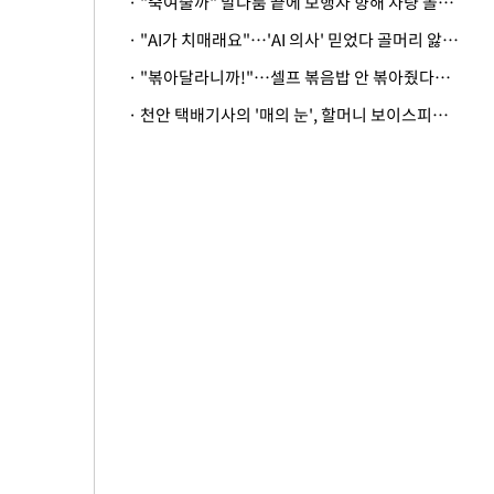
· "죽여줄까" 말다툼 끝에 보행자 향해 차량 돌진…50대 여성 중상
· "AI가 치매래요"…'AI 의사' 믿었다 골머리 앓는 美 의료계 '경고'
· "볶아달라니까!"…셀프 볶음밥 안 볶아줬다고 사장 폭행한 손님
· 천안 택배기사의 '매의 눈', 할머니 보이스피싱 피해 막아