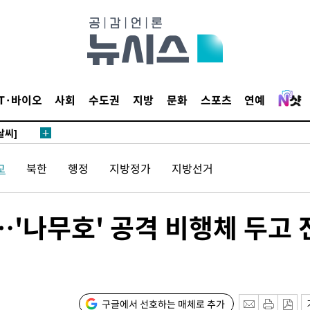
 4.1%로
말고 과감히
쪽 아웃바
 하향
별재난지역
IT·바이오
사회
수도권
지방
문화
스포츠
연예
…희망지 못
날씨]
 선제 대
교
북한
행정
지방정가
지방선거
무'
'나무호' 공격 비행체 두고 
마쳐
장 기소
구글에서 선호하는 매체로 추가