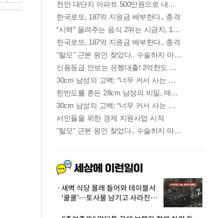
새벽 식당 몰래 들어와 테이블서
'쿨쿨'…토사물 남기고 사라진 남
성