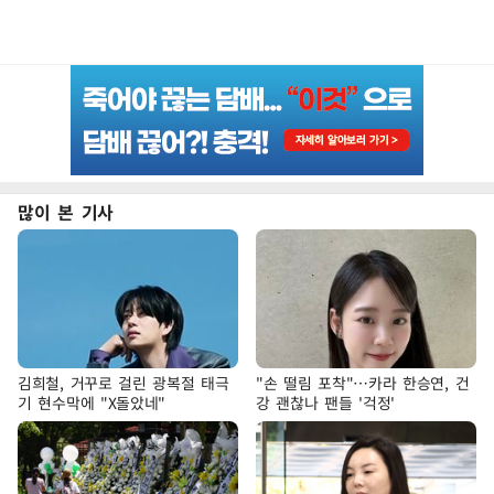
많이 본 기사
김희철, 거꾸로 걸린 광복절 태극
"손 떨림 포착"…카라 한승연, 건
기 현수막에 "X돌았네"
강 괜찮나 팬들 '걱정'