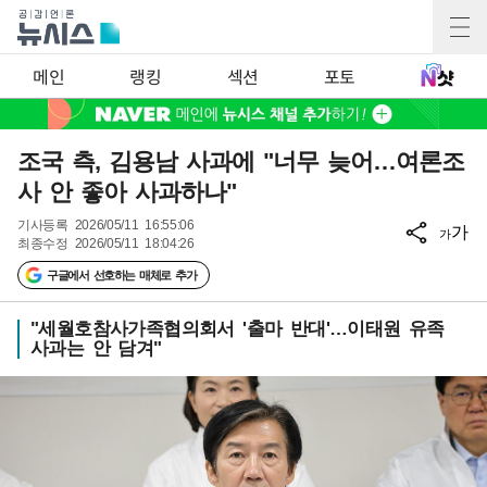
메인
랭킹
섹션
포토
조국 측, 김용남 사과에 "너무 늦어…여론조
사 안 좋아 사과하나"
기사등록
2026/05/11 16:55:06
가
가
최종수정
2026/05/11 18:04:26
구글에서 선호하는 매체로 추가
"세월호참사가족협의회서 '출마 반대'…이태원 유족
사과는 안 담겨"