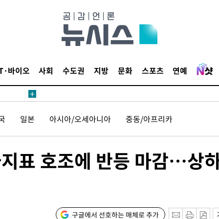
IT·바이오
사회
수도권
지방
문화
스포츠
연예
국
일본
아시아/오세아니아
중동/아프리카
물가지표 호조에 반등 마감…상
구글에서 선호하는 매체로 추가