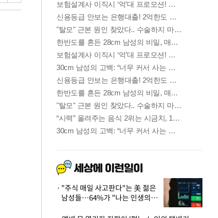
"주식 매일 사고판다"는 美 젊은
남성들…64%가 "나는 인생의
패배자“