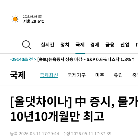
2026.08.08 (토)
서울 29.6℃
실시간
정치
국제
경제
금융
산업
-29140초 전 >
[속보]뉴욕증시 상승 마감…S&P 0.6% 나스닥 1.3%↑
국제
국제최신
국제기구
미주
유럽
중
[올댓차이나] 中 증시, 
10년10개월만 최고
등록 2026.05.11 17:29:44
수정 2026.05.11 17:37:39