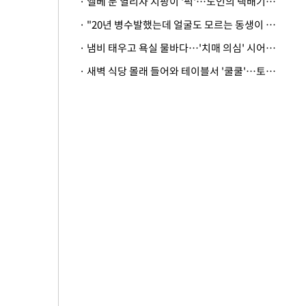
· 엘베 문 열리자 지팡이 '퍽'…노인의 택배기사 폭행 이유
· "20년 병수발했는데 얼굴도 모르는 동생이 유산 절반을"…배다른 형제 상속권 있을까
· 냄비 태우고 욕실 물바다…'치매 의심' 시어머니 검사 권유했다가 '날벼락'
· 새벽 식당 몰래 들어와 테이블서 '쿨쿨'…토사물 남기고 사라진 남성