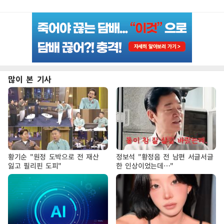
많이 본 기사
황기순 "원정 도박으로 전 재산
정보석 "황정음 전 남편 서글서글
잃고 필리핀 도피"
한 인상이었는데…"