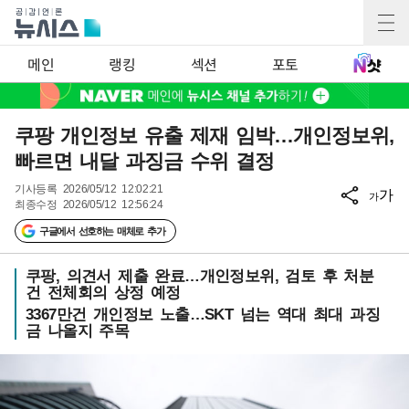
메인
랭킹
섹션
포토
쿠팡 개인정보 유출 제재 임박…개인정보위,
빠르면 내달 과징금 수위 결정
기사등록
2026/05/12 12:02:21
가
가
최종수정
2026/05/12 12:56:24
구글에서 선호하는 매체로 추가
쿠팡, 의견서 제출 완료…개인정보위, 검토 후 처분
건 전체회의 상정 예정
3367만건 개인정보 노출…SKT 넘는 역대 최대 과징
금 나올지 주목