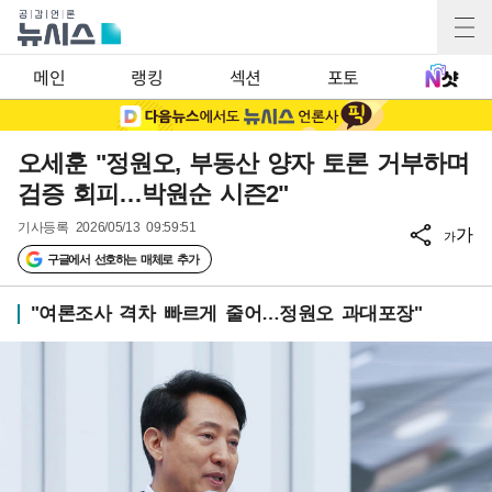
메인
랭킹
섹션
포토
오세훈 "정원오, 부동산 양자 토론 거부하며
검증 회피…박원순 시즌2"
기사등록
2026/05/13 09:59:51
가
가
구글에서 선호하는 매체로 추가
"여론조사 격차 빠르게 줄어…정원오 과대포장"