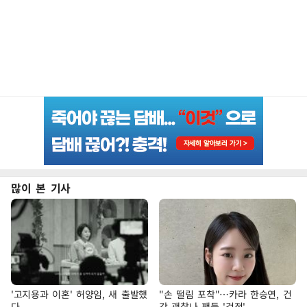
많이 본 기사
'고지용과 이혼' 허양임, 새 출발했
"손 떨림 포착"…카라 한승연, 건
다
강 괜찮나 팬들 '걱정'