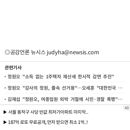
◎공감언론 뉴시스
judyha@newsis.com
관련기사
정원오 "소득 없는 1주택자 재산세 한시적 감면 추진"
정원오 "감사의 정원, 졸속 선거용"…오세훈 "대한민국 자랑스러운 모습"(종합)
김재섭 "정원오, 여종업원 외박 거절에 시민·경찰 폭행"…정 "사실 아냐"(종합)