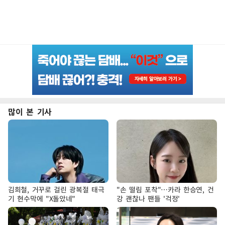
많이 본 기사
김희철, 거꾸로 걸린 광복절 태극
"손 떨림 포착"…카라 한승연, 건
기 현수막에 "X돌았네"
강 괜찮나 팬들 '걱정'