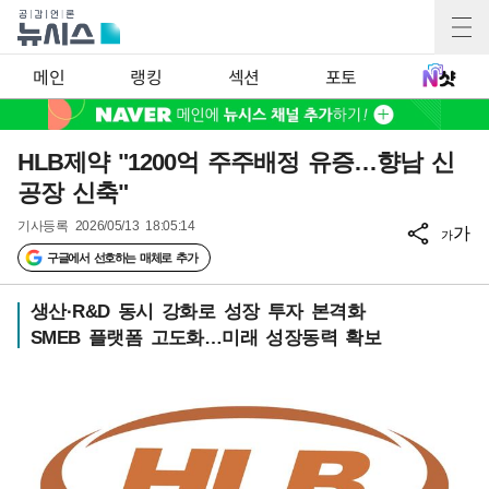
메인
랭킹
섹션
포토
HLB제약 "1200억 주주배정 유증…향남 신
공장 신축"
기사등록
2026/05/13 18:05:14
가
가
구글에서 선호하는 매체로 추가
생산·R&D 동시 강화로 성장 투자 본격화
SMEB 플랫폼 고도화…미래 성장동력 확보