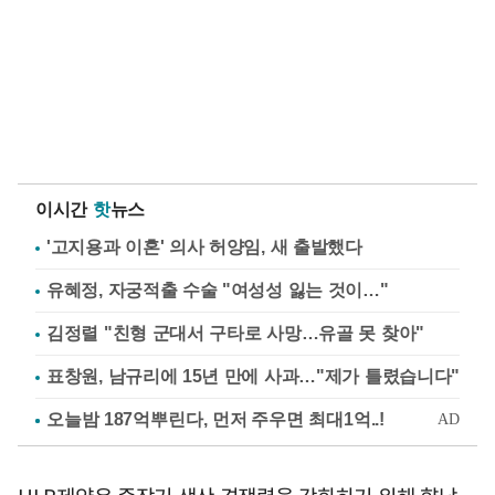
이시간
핫
뉴스
'고지용과 이혼' 의사 허양임, 새 출발했다
유혜정, 자궁적출 수술 "여성성 잃는 것이…"
김정렬 "친형 군대서 구타로 사망…유골 못 찾아"
표창원, 남규리에 15년 만에 사과…"제가 틀렸습니다"