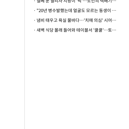
· 엘베 문 열리자 지팡이 '퍽'…노인의 택배기사 폭행 이유
· "20년 병수발했는데 얼굴도 모르는 동생이 유산 절반을"…배다른 형제 상속권 있을까
· 냄비 태우고 욕실 물바다…'치매 의심' 시어머니 검사 권유했다가 '날벼락'
· 새벽 식당 몰래 들어와 테이블서 '쿨쿨'…토사물 남기고 사라진 남성