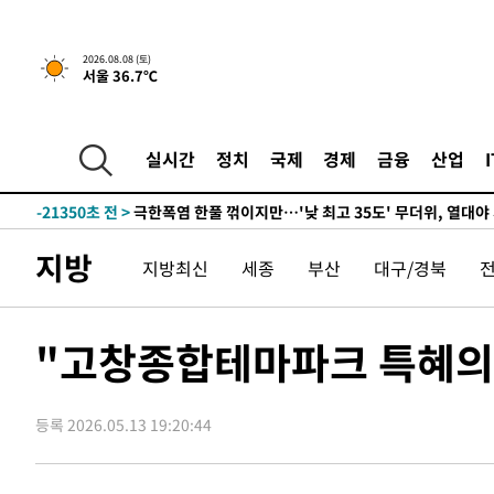
22분 전 >
[속보]뉴욕증시 상승 마감…S&P 0.6% 나스닥 1.3%↑
2026.08.08 (토)
서울 36.7℃
-30503초 전 >
백운산서 80년근 천종산삼 9뿌리 발견…감정가 1.3억원
-28213초 전 >
선재도서 해루질 나섰다 실종 60대, 닷새 만에 숨진 채 발
-25747초 전 >
남자 농구, 나고야 아시안게임서 '홈팀' 일본과 한일전
실시간
정치
국제
경제
금융
산업
-25123초 전 >
여수 오동도 해상서 모터보트 전복…1명 사망·1명 실종
-21350초 전 >
극한폭염 한풀 꺾이지만…'낮 최고 35도' 무더위, 열대야
주 날씨]
-18368초 전 >
축구협회 "압수수색·성접대 논란 사과…쇄신의 기회로 
지방
지방최신
세종
부산
대구/경북
-16885초 전 >
[속보]'압수수색·성접대 논란' 축구협회 "실망과 걱정 
송"
-5506초 전 >
'최고 37도' 폭염 지속…강원동해안 최대 150㎜ 비
22분 전 >
[속보]뉴욕증시 상승 마감…S&P 0.6% 나스닥 1.3%↑
"고창종합테마파크 특혜의
-30503초 전 >
백운산서 80년근 천종산삼 9뿌리 발견…감정가 1.3억원
-28213초 전 >
선재도서 해루질 나섰다 실종 60대, 닷새 만에 숨진 채 발
등록 2026.05.13 19:20:44
-25747초 전 >
남자 농구, 나고야 아시안게임서 '홈팀' 일본과 한일전
-25123초 전 >
여수 오동도 해상서 모터보트 전복…1명 사망·1명 실종
-21350초 전 >
극한폭염 한풀 꺾이지만…'낮 최고 35도' 무더위, 열대야