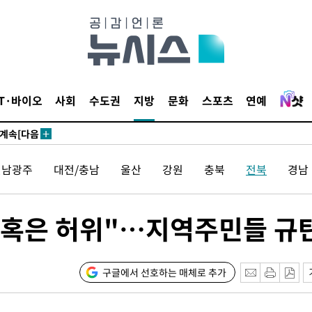
견
IT·바이오
사회
수도권
지방
문화
스포츠
연예
 계속[다음
삼겠다"
전남광주
대전/충남
울산
강원
충북
전북
경남
안겨드려 죄
혹은 허위"…지역주민들 규
견
구글에서 선호하는 매체로 추가
 계속[다음