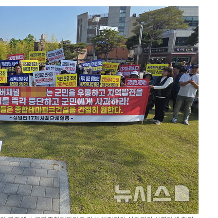
삼겠다"
안겨드려 죄