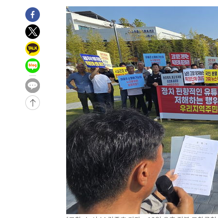
주 날씨]
-18368초 전 >
축구협회 "압수수색·성접대 논란 사과…쇄신의 기회로 
-16885초 전 >
[속보]'압수수색·성접대 논란' 축구협회 "실망과 걱정 
송"
-5506초 전 >
'최고 37도' 폭염 지속…강원동해안 최대 150㎜ 비
22분 전 >
[속보]뉴욕증시 상승 마감…S&P 0.6% 나스닥 1.3%↑