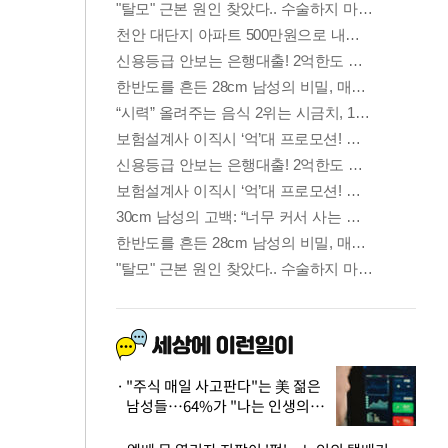
"주식 매일 사고판다"는 美 젊은
남성들…64%가 "나는 인생의
패배자“