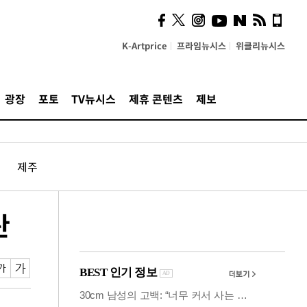
사이 해답 찾았죠"…알을
깨고 나온 '초자아'
K-Artprice
프라임뉴시스
위클리뉴시스
광장
포토
TV뉴시스
제휴 콘텐츠
제보
제주
탄