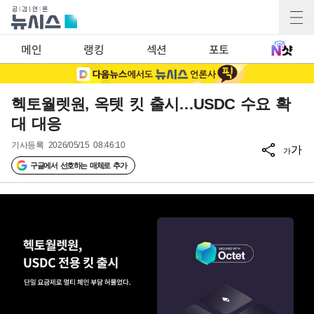
메인
랭킹
섹션
포토
헥토월렛원, 옥텟 킷 출시…USDC 수요 확
대 대응
기사등록
2026/05/15 08:46:10
가
가
구글에서 선호하는 매체로 추가