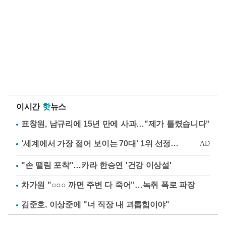
이시간
핫
뉴스
표창원, 남규리에 15년 만에 사과…"제가 틀렸습니다"
"손 떨림 포착"…카라 한승연 '건강 이상설'
차가원 "○○○ 까면 주변 다 죽어"…녹취 폭로 파장
김준호, 이상준에 "너 직장 내 괴롭힘이야"