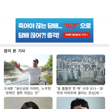
많이 본 기사
오세훈 "용산공원 아파트, 노무현
'덜 똘똘한 한 채' 시대 오나…20
·문재인 철학 뒤집는 것"
억대 아파트에 쏠리는 관심[세제
개편, 그 이후②]