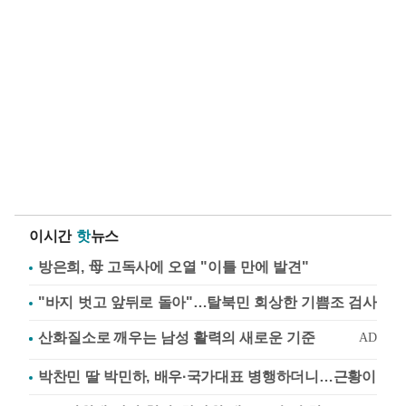
이시간
핫
뉴스
방은희, 母 고독사에 오열 "이틀 만에 발견"
"바지 벗고 앞뒤로 돌아"…탈북민 회상한 기쁨조 검사
박찬민 딸 박민하, 배우·국가대표 병행하더니…근황이