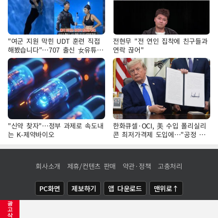
"여군 지원 막힌 UDT 훈련 직접
전현무 "전 연인 집착에 친구들과
해봤습니다"…707 출신 女유튜버
연락 끊어"
'완벽 소화'
"신약 찾자"…정부 과제로 속도내
한화큐셀·OCI, 美 수입 폴리실리
는 K-제약바이오
콘 최저가격제 도입에…"공정 경
쟁·수익성 개선 환영"
회사소개
제휴/컨텐츠 판매
약관·정책
고충처리
PC화면
제보하기
앱 다운로드
맨위로↑
광
COPYRIGHTⓒ
NEWSIS
ALL RIGHTS RESERVED.
고
삭