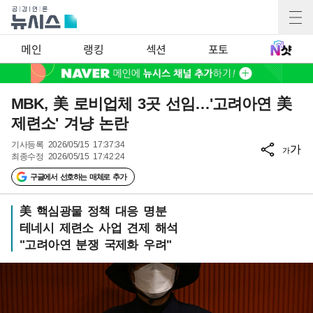
메인
랭킹
섹션
포토
MBK, 美 로비업체 3곳 선임…'고려아연 美
제련소' 겨냥 논란
기사등록
2026/05/15 17:37:34
가
가
최종수정
2026/05/15 17:42:24
구글에서 선호하는 매체로 추가
美 핵심광물 정책 대응 명분
테네시 제련소 사업 견제 해석
"고려아연 분쟁 국제화 우려"