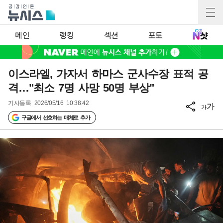
메인
랭킹
섹션
포토
이스라엘, 가자서 하마스 군사수장 표적 공
격…"최소 7명 사망 50명 부상"
기사등록
2026/05/16 10:38:42
가
가
구글에서 선호하는 매체로 추가