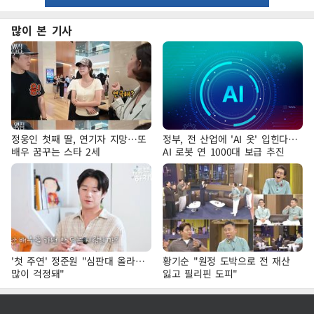
많이 본 기사
정웅인 첫째 딸, 연기자 지망…또
정부, 전 산업에 'AI 옷' 입힌다…
배우 꿈꾸는 스타 2세
AI 로봇 연 1000대 보급 추진
'첫 주연' 정준원 "심판대 올라…
황기순 "원정 도박으로 전 재산
많이 걱정돼"
잃고 필리핀 도피"