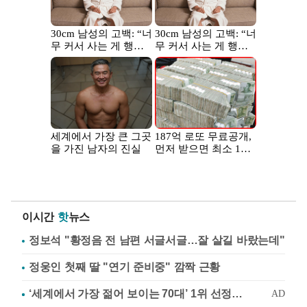
이시간
핫
뉴스
정보석 "황정음 전 남편 서글서글…잘 살길 바랐는데"
정웅인 첫째 딸 "연기 준비중" 깜짝 근황