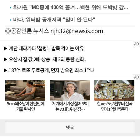
차가원 "MC몽에 400억 뜯겨…백현 위해 도박빚 갚아줘"
바다, 워터밤 공개저격 "말이 안 된다"
◎공감언론 뉴시스
njh32@newsis.com
댓글