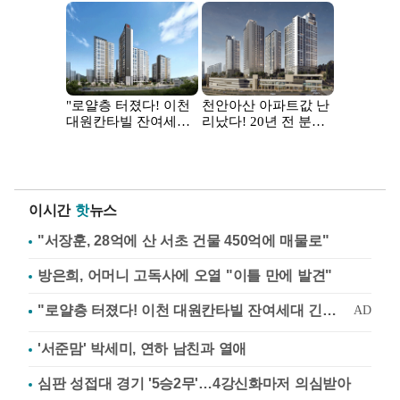
이시간
핫
뉴스
"서장훈, 28억에 산 서초 건물 450억에 매물로"
방은희, 어머니 고독사에 오열 "이틀 만에 발견"
'서준맘' 박세미, 연하 남친과 열애
심판 성접대 경기 '5승2무'…4강신화마저 의심받아