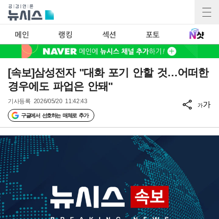
메인
랭킹
섹션
포토
[속보]삼성전자 "대화 포기 안할 것…어떠한
경우에도 파업은 안돼"
기사등록
2026/05/20 11:42:43
가
가
구글에서 선호하는 매체로 추가