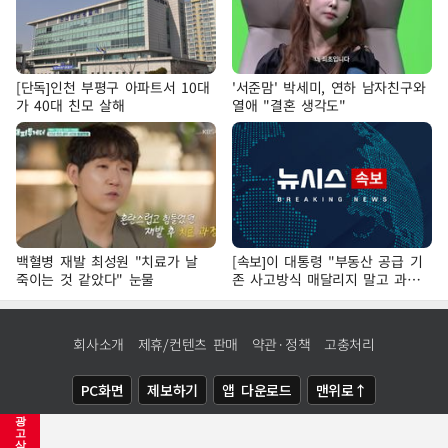
[단독]인천 부평구 아파트서 10대
'서준맘' 박세미, 연하 남자친구와
가 40대 친모 살해
열애 "결혼 생각도"
백혈병 재발 최성원 "치료가 날
[속보]이 대통령 "부동산 공급 기
죽이는 것 같았다" 눈물
존 사고방식 매달리지 말고 과감
히 실천"
회사소개
제휴/컨텐츠 판매
약관·정책
고충처리
PC화면
제보하기
앱 다운로드
맨위로↑
광
COPYRIGHTⓒ
NEWSIS
ALL RIGHTS RESERVED.
고
삭