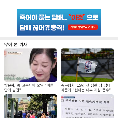
많이 본 기사
방은희, 母 고독사에 오열 "이틀
축구협회, 15년 전 심판 성 접대
만에 발견"
파문에 "현재는 내부 지침 준수"