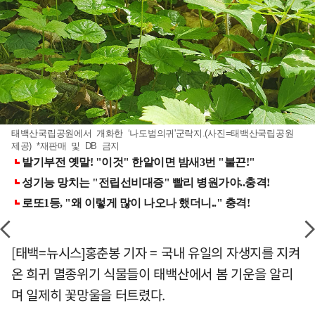
태백산국립공원에서 개화한 ‘나도범의귀'군락지.(사진=태백산국립공원
제공) *재판매 및 DB 금지
[태백=뉴시스]홍춘봉 기자 = 국내 유일의 자생지를 지켜
온 희귀 멸종위기 식물들이 태백산에서 봄 기운을 알리
며 일제히 꽃망울을 터트렸다.