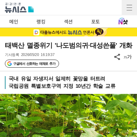
메인
랭킹
섹션
포토
태백산 멸종위기 '나도범의귀·대성쓴풀' 개화
기사등록
2026/05/20 16:19:37
가
가
구글에서 선호하는 매체로 추가
국내 유일 자생지서 일제히 꽃망울 터트려
국립공원 특별보호구역 지정 10년간 학술 교류