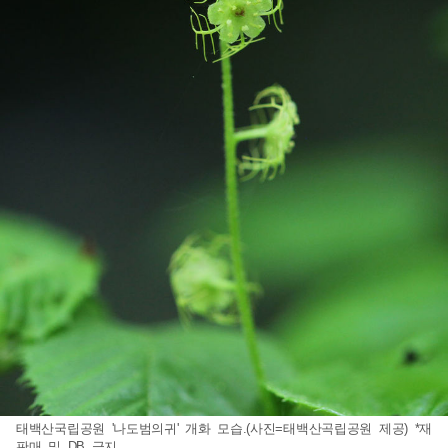
태백산국립공원 '나도범의귀' 개화 모습.(사진=태백산곡립공원 제공) *재
판매 및 DB 금지