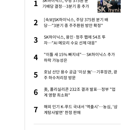
 사
SK하이닉스, 주당 375원 분
1
1
기배당 결정…3분기 중 추가
주주환원 발표
경기 들여다보니…한
[속보]SK하이닉스, 주당 375원 분기 배
2
2
당…"3분기 중 주주환원 방안 확정"
 분기배당 결정…3
SK하이닉스, 용인·청주 팹에 54조 투
3
3
표
자…"AI 메모리 수요 선제 대응"
75원 분기 배
"이틀 새 15% 빠지네"… SK하이닉스 추가
4
4
방안 확정"
하락 가능성은
안…이동 용이한 장
호남 산단 용수 공급 '이상 無'…기후장관, 광
5
5
주 하수처리장 방문
…"배우가 내 길 아
美, 폴리실리콘 232조 결과 발표…정부 "업
6
6
계 영향 최소화"
 밥 사줘…상대 주장
해외 인기 K-푸드 국내서 '역출시'…농심, '삼
7
7
계탕사발면' 한정 판매