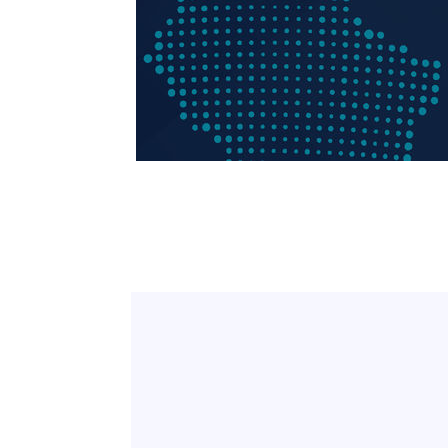
-6373초 전 >
SK하이닉스, 용인·청주 팹에 54조 투자…"AI 메모리 수요
응"
-3229초 전 >
여자배구 이재영·이다영 자매, 아제르바이잔 투란VC 입단
-2482초 전 >
외국인 심판 성 접대 7경기 들여다보니…한국 축구 '5승 2
-2216초 전 >
[속보]코스닥, 2.86포인트(0.36%) 내린 798.81마감
-2169초 전 >
[속보]코스피, 6200선 약보합…0.60% 내린 6258.77에 
-2149초 전 >
[속보]원·달러 환율, 7.7원 내린 1416.1원 마감
-2038초 전 >
[속보] 노원서 40.1도 관측…서울, 2018년 이후 첫 40도
14분 전 >
[속보]종합특검, '계엄 수용공간 확보' 신용해 前교정본부장 
33분 전 >
외신들도 주목한 韓축구 파문…"국민적 공분에 수사 재개"
33분 전 >
11시간 압수수색에 성접대 파문까지…'쑥대밭' 된 축구협회
50분 전 >
[속보]규제합리화위원회 부위원장에 김태유 서울대 공대 교
후임