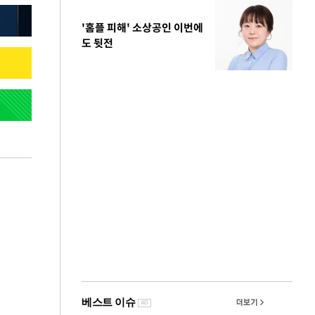
'홈플 피해' 소상공인 이번에
도 뒷전