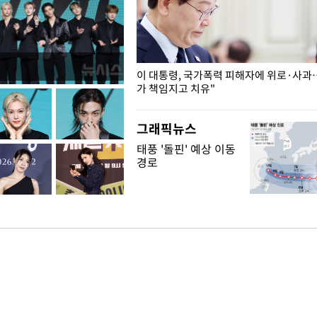
개구리밥
이 대통령, 국가폭력 피해자에 위로·사과
가 책임지고 치유"
그래픽뉴스
태풍 '돌핀' 예상 이동
경로