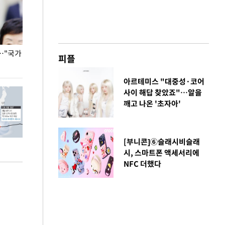
…"국가
홈플러스, 67개 점포 가오픈… 13일 정식 개장
오세훈 서울시장,
피플
환경 점검
아르테미스 "대중성·코어
사이 해답 찾았죠"…알을
깨고 나온 '초자아'
[부니콘]⑥슬래시비슬래
시, 스마트폰 액세서리에
NFC 더했다