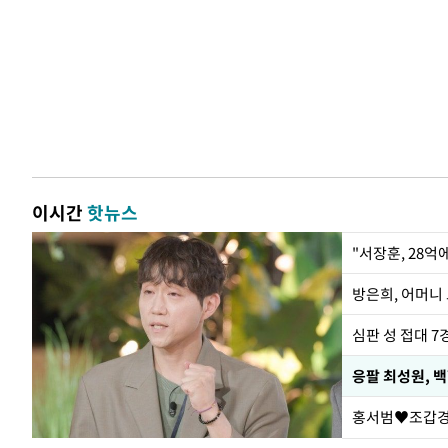
이시간
핫뉴스
"서장훈, 28억
방은희, 어머니 
심판 성 접대 7
응팔 최성원, 
홍서범♥조갑경,