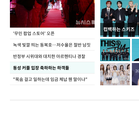
컴백하는 스키즈
지석천 뒤덮은 
'무민 팝업 스토어' 오픈
녹색 빛깔 띄는 동복호…저수율은 절반 남짓
반정부 시위대와 대치한 아르헨티나 경찰
동성 커플 입장 축하하는 하객들
"목숨 걸고 일하는데 임금 체납 웬 말이냐"