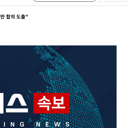
마쳐
만 합의 도출"
기소
수…이병태
지(종합)
0.3만개
 4.1%로
말고 과감히
쪽 아웃바
 하향
별재난지역
…희망지 못
씨]