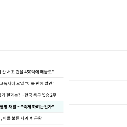
에 산 서초 건물 450억에 매물로"
고독사에 오열 "이틀 만에 발견"
경기 결과는?…한국 축구 '5승 2무'
백혈병 재발…"죽게 하려는건가"
 아들 불륜 사과 후 근황