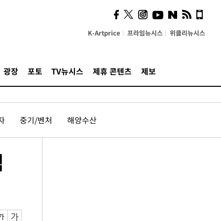
K-Artprice
프라임뉴시스
위클리뉴시스
광장
포토
TV뉴시스
제휴 콘텐츠
제보
자
중기/벤처
해양수산
식