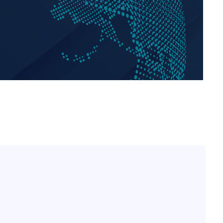
홍서범♥조갑경, 아들 불륜
1
과 후 근황…밝은 미소
 선제 대
외국인 심판 성 접대 7
2
무'
국 축구 '5승 2무'
SK하이닉스, 주당 375원
3
마쳐
분기 중 추가 주주환원 발
[속보]SK하이닉스, 주당 3
4
당…"3분기 중 주주환원 
기소
與 황희 "버스 하우스 제
5
점도 있을 것"
수…이병태
최성원, 백혈병 두 번 투병
6
닌가 싶었다"
황정민 20년 팬 "내게도
7
틀리다 확신"