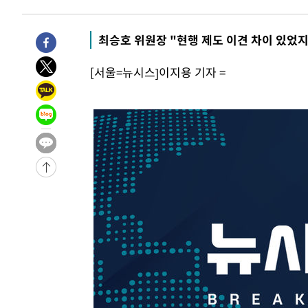
-2169초 전 >
[속보]코스피, 6200선 약보합…0.60% 내린 6258.77에 
-2149초 전 >
[속보]원·달러 환율, 7.7원 내린 1416.1원 마감
최승호 위원장 "현행 제도 이견 차이 있었지
-2038초 전 >
[속보] 노원서 40.1도 관측…서울, 2018년 이후 첫 40도
[서울=뉴시스]이지용 기자 =
14분 전 >
[속보]종합특검, '계엄 수용공간 확보' 신용해 前교정본부장 
33분 전 >
외신들도 주목한 韓축구 파문…"국민적 공분에 수사 재개"
33분 전 >
11시간 압수수색에 성접대 파문까지…'쑥대밭' 된 축구협회
50분 전 >
[속보]규제합리화위원회 부위원장에 김태유 서울대 공대 교
후임
-27066초 전 >
이강인, 폭염 속 AT마드리드 첫 훈련…80명 식사 대접까
-24205초 전 >
미 사업체 일자리, 7월에 2.3만개 순감하고 그 전 2개월 1
하향수정 (2보)
-23653초 전 >
[속보] 미 사업체, 일자리 7월에 2.3만 개 줄어…실업률은
↓
-19516초 전 >
[속보]이 대통령 "부동산 공급 기존 사고방식 매달리지 
실천"
-18601초 전 >
이란, "오만과 '중앙 단일 루트' 합의…북쪽 인바운드·남
운드는 임시"
-10169초 전 >
"낮 기온 소폭 하락"…수도권 폭염중대경보, 폭염경보로
-10133초 전 >
[속보]이 대통령, '호우피해' 안동·의성 관할 4개 면 특
선포
-10096초 전 >
[단독]중수청 지원 검사들, 정원 초과 시 낮은 계급 임용
갈 수도
-8067초 전 >
낮 최고 37도 찜통더위…곳곳 소나기·강원 많은 비[내일날