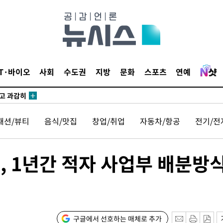
수…이병태
지(종합)
0.3만개
IT·바이오
사회
수도권
지방
문화
스포츠
연예
 4.1%로
말고 과감히
쪽 아웃바
패션/뷰티
음식/맛집
창업/취업
자동차/항공
전기/전
 하향
별재난지역
…희망지 못
, 1년간 적자 사업부 배분방
씨]
 선제 대
무'
구글에서 선호하는 매체로 추가