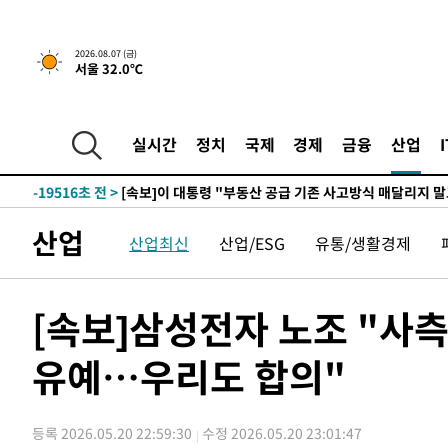
2026.08.07 (금)
서울 32.0℃
50분 전 >
[속보]규제합리화위원회 부위원장에 김태유 서울대 공대 교
후임
-27066초 전 >
이강인, 폭염 속 AT마드리드 첫 훈련…80명 식사 대접까
-24205초 전 >
미 사업체 일자리, 7월에 2.3만개 순감하고 그 전 2개월 1
실시간
정치
국제
경제
금융
산업
하향수정 (2보)
-23653초 전 >
[속보] 미 사업체, 일자리 7월에 2.3만 개 줄어…실업률은
↓
-19516초 전 >
[속보]이 대통령 "부동산 공급 기존 사고방식 매달리지 
실천"
-18601초 전 >
이란, "오만과 '중앙 단일 루트' 합의…북쪽 인바운드·남
산업
산업최신
산업/ESG
유통/생활경제
운드는 임시"
-10169초 전 >
"낮 기온 소폭 하락"…수도권 폭염중대경보, 폭염경보로
-10133초 전 >
[속보]이 대통령, '호우피해' 안동·의성 관할 4개 면 특
선포
-10096초 전 >
[단독]중수청 지원 검사들, 정원 초과 시 낮은 계급 임용
[속보]삼성전자 노조 "사측
갈 수도
-8067초 전 >
낮 최고 37도 찜통더위…곳곳 소나기·강원 많은 비[내일날
유예…우리도 합의"
-6373초 전 >
SK하이닉스, 용인·청주 팹에 54조 투자…"AI 메모리 수요
응"
-3229초 전 >
여자배구 이재영·이다영 자매, 아제르바이잔 투란VC 입단
-2482초 전 >
외국인 심판 성 접대 7경기 들여다보니…한국 축구 '5승 2
등록 2026.05.20 22:59:30
수정 2026.05.20 23:01:47
-2216초 전 >
[속보]코스닥, 2.86포인트(0.36%) 내린 798.81마감