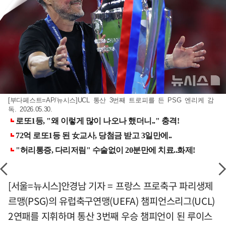
[부다페스트=AP/뉴시스]UCL 통산 3번째 트로피를 든 PSG 엔리케 감
독. 2026.05.30.
[서울=뉴시스]안경남 기자 = 프랑스 프로축구 파리생제
르맹(PSG)의 유럽축구연맹(UEFA) 챔피언스리그(UCL)
2연패를 지휘하며 통산 3번째 우승 챔피언이 된 루이스