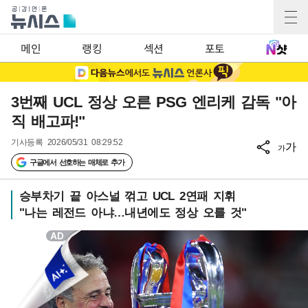
메인
랭킹
섹션
포토
3번째 UCL 정상 오른 PSG 엔리케 감독 "아
직 배고파!"
기사등록
2026/05/31 08:29:52
가
가
구글에서 선호하는 매체로 추가
승부차기 끝 아스널 꺾고 UCL 2연패 지휘
"나는 레전드 아냐…내년에도 정상 오를 것"