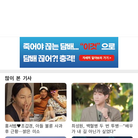
많이 본 기사
홍서범♥조갑경, 아들 불륜 사과
최성원, 백혈병 두 번 투병…"배우
후 근황…밝은 미소
가 내 길 아닌가 싶었다"