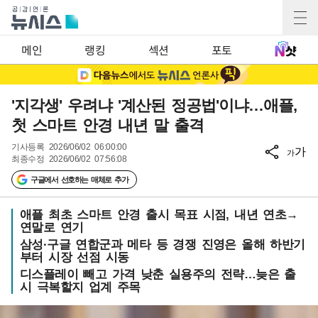
메인
랭킹
섹션
포토
'지각생' 우려냐 '계산된 정공법'이냐…애플,
첫 스마트 안경 내년 말 출격
기사등록
2026/06/02 06:00:00
가
가
최종수정
2026/06/02 07:56:08
구글에서 선호하는 매체로 추가
애플 최초 스마트 안경 출시 목표 시점, 내년 연초→
연말로 연기
삼성·구글 연합군과 메타 등 경쟁 진영은 올해 하반기
부터 시장 선점 시동
디스플레이 빼고 가격 낮춘 실용주의 전략…늦은 출
시 극복할지 업계 주목