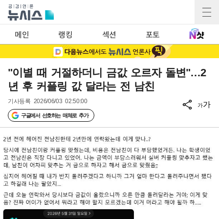
메인
랭킹
섹션
포토
"이별 때 거절하더니 금값 오르자 돌변"…2
년 후 커플링 값 달라는 전 남친
기사등록
2026/06/03 02:50:00
가
가
구글에서 선호하는 매체로 추가