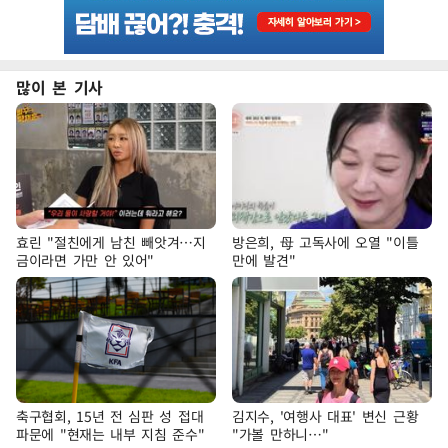
많이 본 기사
효린 "절친에게 남친 빼앗겨…지
방은희, 母 고독사에 오열 "이틀
금이라면 가만 안 있어"
만에 발견"
축구협회, 15년 전 심판 성 접대
김지수, '여행사 대표' 변신 근황
파문에 "현재는 내부 지침 준수"
"가볼 만하니…"