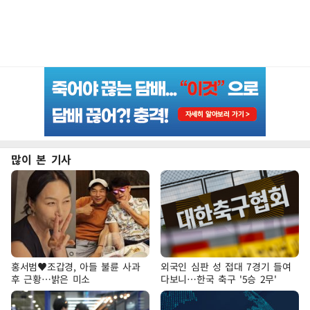
많이 본 기사
홍서범♥조갑경, 아들 불륜 사과
외국인 심판 성 접대 7경기 들여
후 근황…밝은 미소
다보니…한국 축구 '5승 2무'