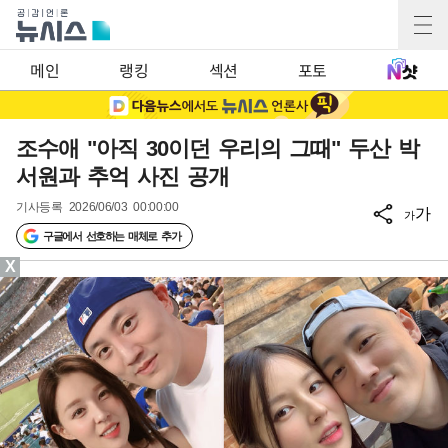
메인
랭킹
섹션
포토
조수애 "아직 30이던 우리의 그때" 두산 박
서원과 추억 사진 공개
기사등록
2026/06/03 00:00:00
가
가
구글에서 선호하는 매체로 추가
X