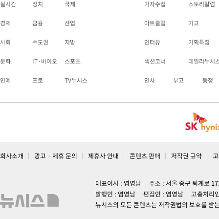
실시간
정치
국제
기자수첩
스토리칼럼
경제
금융
산업
아트클럽
기고
사회
수도권
지방
인터뷰
기획특집
문화
IT·바이오
스포츠
섹션코너
데일리뉴시
연예
포토
TV뉴시스
인사
부고
동정
회사소개
광고 · 제휴 문의
제휴사 안내
콘텐츠 판매
저작권 규약
고
대표이사 : 염영남
주소 : 서울 중구 퇴계로 1
발행인 : 염영남
편집인 : 염영남
고충처리인
뉴시스의 모든 콘텐츠는 저작권법의 보호를 받는 바, 무