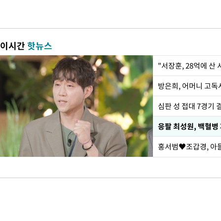
이시간
핫뉴스
"서장훈, 28억에 산
방은희, 어머니 고독사
심판 성 접대 7경기 
응팔 최성원, 백혈병
홍서범♥조갑경, 아들