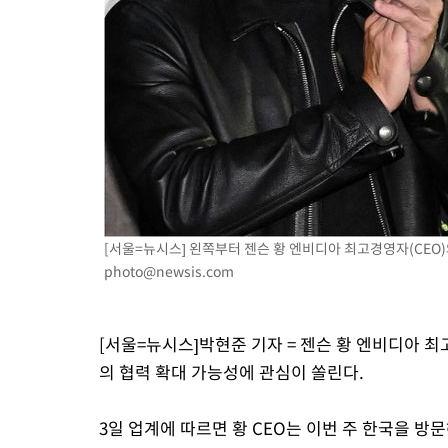
-7916초 전 >
11시간 압수수색에 성접대 파문까지…'쑥대밭' 된 축구협회
-6938초 전 >
[속보]규제합리화위원회 부위원장에 김태유 서울대 공대 교수
태 후임
-3296초 전 >
[속보]국힘 윤리위, '돌려차기 발언' 진종오·서범수 징계 절차 
22분 전 >
[속보] 7월 중국 수출 23.9%↑ 수입 27.5%↑…무역총액 25.3%
1시간 전 >
[속보]'채상병 순직 책임' 임성근, 항소심도 징역 3년
[서울=뉴시스] 왼쪽부터 젠슨 황 엔비디아 최고경영자(CEO)
photo@newsis.com
[서울=뉴시스]박현준 기자 = 젠슨 황 엔비디아 
의 협력 확대 가능성에 관심이 쏠린다.
3일 업계에 따르면 황 CEO는 이번 주 한국을 방