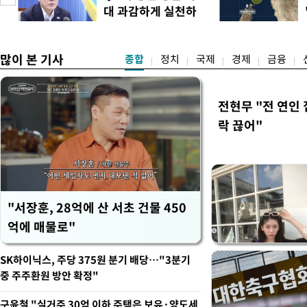
동기상관측장비(AWS) 기
대 과감하게 실천하
(ASOS)을 기준으로 하는 
도
라"
많이 본 기사
종합
정치
국제
경제
금융
전현무 "전 연인
락 끊어"
"서장훈, 28억에 산 서초 건물 450
억에 매물로"
SK하이닉스, 주당 375원 분기 배당…"3분기
중 주주환원 방안 확정"
구윤철 "실거주 30억 이하 주택은 보유·양도세