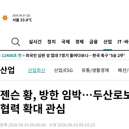
-20057초 전 >
[속보]이 대통령, '호우피해' 안동·의성 관할 4개 면 특별재난
선포
-20020초 전 >
[단독]중수청 지원 검사들, 정원 초과 시 낮은 계급 임용…희망
2026.08.07 (금)
서울 33.8℃
갈 수도
-17991초 전 >
낮 최고 37도 찜통더위…곳곳 소나기·강원 많은 비[내일날씨]
-16297초 전 >
SK하이닉스, 용인·청주 팹에 54조 투자…"AI 메모리 수요 선
응"
-13153초 전 >
여자배구 이재영·이다영 자매, 아제르바이잔 투란VC 입단
실시간
정치
국제
경제
금융
산업
IT·
-12406초 전 >
외국인 심판 성 접대 7경기 들여다보니…한국 축구 '5승 2무'
-12140초 전 >
[속보]코스닥, 2.86포인트(0.36%) 내린 798.81마감
-12093초 전 >
[속보]코스피, 6200선 약보합…0.60% 내린 6258.77에 마쳐
산업
산업최신
산업/ESG
유통/생활경제
패션
-12073초 전 >
[속보]원·달러 환율, 7.7원 내린 1416.1원 마감
-11962초 전 >
[속보] 노원서 40.1도 관측…서울, 2018년 이후 첫 40도
-9052초 전 >
[속보]종합특검, '계엄 수용공간 확보' 신용해 前교정본부장 기
젠슨 황, 방한 임박…두산로보
-7925초 전 >
외신들도 주목한 韓축구 파문…"국민적 공분에 수사 재개"
협력 확대 관심
-7896초 전 >
11시간 압수수색에 성접대 파문까지…'쑥대밭' 된 축구협회
-6918초 전 >
[속보]규제합리화위원회 부위원장에 김태유 서울대 공대 교수
태 후임
-3276초 전 >
[속보]국힘 윤리위, '돌려차기 발언' 진종오·서범수 징계 절차 
등록 2026.06.03 09:00:00
수정 2026.06.03 09:10:23
23분 전 >
[속보] 7월 중국 수출 23.9%↑ 수입 27.5%↑…무역총액 25.3%