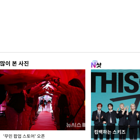
많이 본 사진
컴백하는 스키즈
지석천 뒤덮은 개구리
'무민 팝업 스토어' 오픈