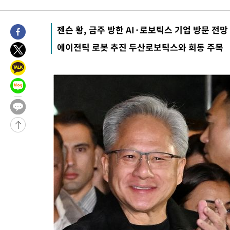
1시간 전 >
[속보]'채상병 순직 책임' 임성근, 항소심도 징역 3년
-29460초 전 >
[속보]이 대통령 "부동산 공급 기존 사고방식 매달리지 말고 
젠슨 황, 금주 방한 AI·로보틱스 기업 방문 전망
실천"
-28545초 전 >
이란, "오만과 '중앙 단일 루트' 합의…북쪽 인바운드·남쪽 아
에이전틱 로봇 추진 두산로보틱스와 회동 주목
운드는 임시"
-20113초 전 >
"낮 기온 소폭 하락"…수도권 폭염중대경보, 폭염경보로 하향
-20077초 전 >
[속보]이 대통령, '호우피해' 안동·의성 관할 4개 면 특별재난
선포
-20040초 전 >
[단독]중수청 지원 검사들, 정원 초과 시 낮은 계급 임용…희망
갈 수도
-18011초 전 >
낮 최고 37도 찜통더위…곳곳 소나기·강원 많은 비[내일날씨]
-16317초 전 >
SK하이닉스, 용인·청주 팹에 54조 투자…"AI 메모리 수요 선
응"
-13173초 전 >
여자배구 이재영·이다영 자매, 아제르바이잔 투란VC 입단
-12426초 전 >
외국인 심판 성 접대 7경기 들여다보니…한국 축구 '5승 2무'
-12160초 전 >
[속보]코스닥, 2.86포인트(0.36%) 내린 798.81마감
-12113초 전 >
[속보]코스피, 6200선 약보합…0.60% 내린 6258.77에 마쳐
-12093초 전 >
[속보]원·달러 환율, 7.7원 내린 1416.1원 마감
-11982초 전 >
[속보] 노원서 40.1도 관측…서울, 2018년 이후 첫 40도
-9072초 전 >
[속보]종합특검, '계엄 수용공간 확보' 신용해 前교정본부장 기
-7945초 전 >
외신들도 주목한 韓축구 파문…"국민적 공분에 수사 재개"