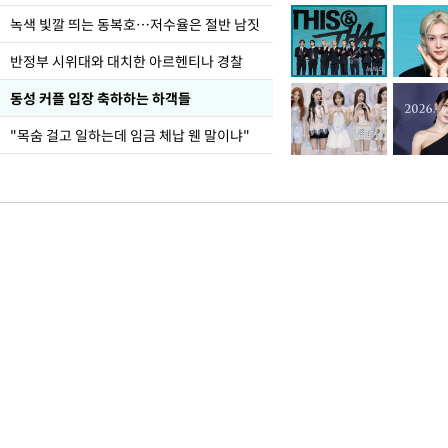
녹색 빛깔 띄는 동복호…저수율은 절반 남짓
반정부 시위대와 대치한 아르헨티나 경찰
동성 커플 입장 축하하는 하객들
"목숨 걸고 일하는데 임금 체납 웬 말이냐"