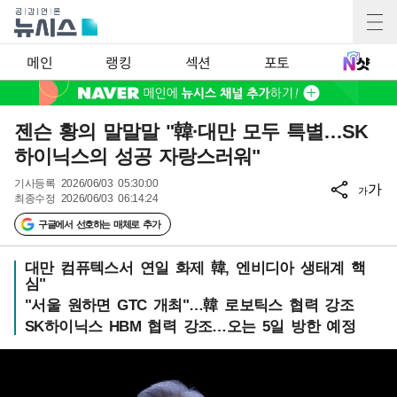
메인
랭킹
섹션
포토
젠슨 황의 말말말 "韓·대만 모두 특별…SK
하이닉스의 성공 자랑스러워"
기사등록
2026/06/03 05:30:00
가
가
최종수정
2026/06/03 06:14:24
구글에서 선호하는 매체로 추가
대만 컴퓨텍스서 연일 화제 韓, 엔비디아 생태계 핵
심"
"서울 원하면 GTC 개최"…韓 로보틱스 협력 강조
SK하이닉스 HBM 협력 강조…오는 5일 방한 예정