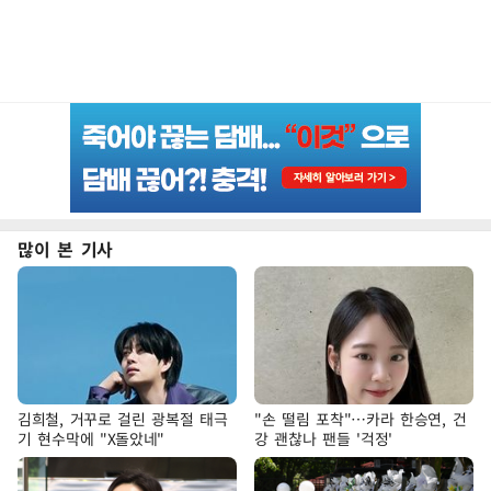
많이 본 기사
김희철, 거꾸로 걸린 광복절 태극
"손 떨림 포착"…카라 한승연, 건
기 현수막에 "X돌았네"
강 괜찮나 팬들 '걱정'