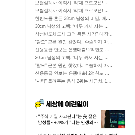
"주식 매일 사고판다"는 美 젊은
남성들…64%가 "나는 인생의
패배자“