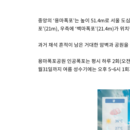
중앙의 ‘용마폭포’는 높이 51.4m로 서울 도
포’(21m), 우측에 ‘백마폭포’(21.4m)가 위
과거 채석 흔적이 남은 거대한 암벽과 공원을
용마폭포공원 인공폭포는 평시 하루 2회(오전 11
월31일까지 여름 성수기에는 오후 5~6시 1