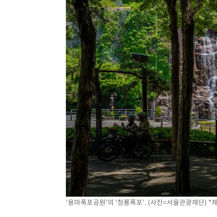
‘용마폭포공원’의 ‘청룡폭포’. (사진=서울관광재단) *재