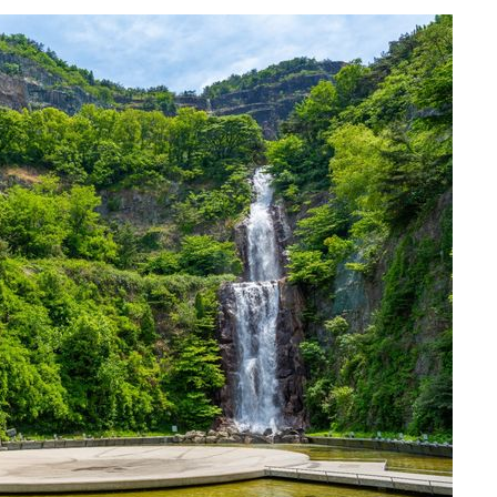
견
계속[다음
겠다"
겨드려 죄