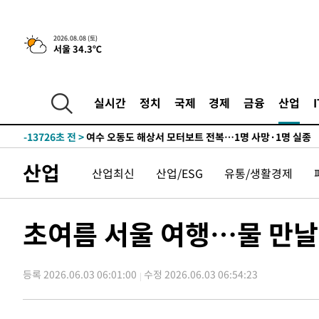
틀레티코 이적"
-30085초 전 >
수도권 40도 육박 '펄펄'…동해안 일부 지역엔 호의주의
-29054초 전 >
온열질환 사망자 3명 늘어…누적 환자 3000명 돌파
2026.08.08 (토)
서울 34.3℃
-22999초 전 >
강릉에 시간당 81.4㎜ 물폭탄…도로 잠기고 담벼락 붕괴
-19106초 전 >
백운산서 80년근 천종산삼 9뿌리 발견…감정가 1.3억원
-16816초 전 >
선재도서 해루질 나섰다 실종 60대, 닷새 만에 숨진 채 발
실시간
정치
국제
경제
금융
산업
-14350초 전 >
남자 농구, 나고야 아시안게임서 '홈팀' 일본과 한일전
-13726초 전 >
여수 오동도 해상서 모터보트 전복…1명 사망·1명 실종
-9953초 전 >
극한폭염 한풀 꺾이지만…'낮 최고 35도' 무더위, 열대야 
산업
산업최신
산업/ESG
유통/생활경제
주 날씨]
-6971초 전 >
축구협회 "압수수색·성접대 논란 사과…쇄신의 기회로 삼
-5488초 전 >
[속보]'압수수색·성접대 논란' 축구협회 "실망과 걱정 안
송"
1시간 전 >
'최고 37도' 폭염 지속…강원동해안 최대 150㎜ 비
초여름 서울 여행…물 만
3시간 전 >
[속보]뉴욕증시 상승 마감…S&P 0.6% 나스닥 1.3%↑
-31053초 전 >
낮 최고 35도 '무더위'…동해안 시간당 30㎜ '강한 비'[
등록 2026.06.03 06:01:00
수정 2026.06.03 06:54:23
-30323초 전 >
[속보]이강인 "감독님이 원하는 마음 느꼈고, 많은 트로피
틀레티코 이적"
-30105초 전 >
수도권 40도 육박 '펄펄'…동해안 일부 지역엔 호의주의
-29074초 전 >
온열질환 사망자 3명 늘어…누적 환자 3000명 돌파