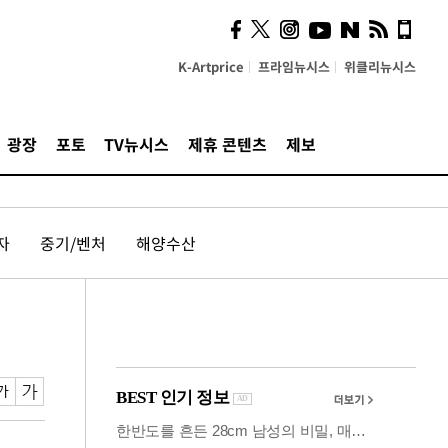
사이 해답 찾았죠"…알을
깨고 나온 '초자아'
K-Artprice
프라임뉴시스
위클리뉴시스
광장
포토
TV뉴시스
제휴 콘텐츠
제보
자
중기/벤처
해양수산