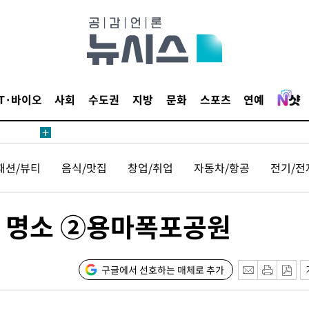
보
견
IT·바이오
사회
수도권
지방
문화
스포츠
연예
계속[다음
패션/뷰티
음식/맛집
창업/취업
자동차/항공
전기/전
겠다"
겨드려 죄
날 명소 ②용마폭포공원
내일날씨]
 원해 아
구글에서 선호하는 매체로 추가
보