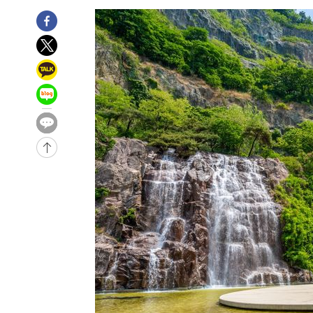
-23019초 전 >
강릉에 시간당 81.4㎜ 물폭탄…도로 잠기고 담벼락 붕괴
-19126초 전 >
백운산서 80년근 천종산삼 9뿌리 발견…감정가 1.3억원
-16836초 전 >
선재도서 해루질 나섰다 실종 60대, 닷새 만에 숨진 채 발
-14370초 전 >
남자 농구, 나고야 아시안게임서 '홈팀' 일본과 한일전
-13746초 전 >
여수 오동도 해상서 모터보트 전복…1명 사망·1명 실종
-9973초 전 >
극한폭염 한풀 꺾이지만…'낮 최고 35도' 무더위, 열대야 
주 날씨]
-6991초 전 >
축구협회 "압수수색·성접대 논란 사과…쇄신의 기회로 삼
-5508초 전 >
[속보]'압수수색·성접대 논란' 축구협회 "실망과 걱정 안
송"
1시간 전 >
'최고 37도' 폭염 지속…강원동해안 최대 150㎜ 비
3시간 전 >
[속보]뉴욕증시 상승 마감…S&P 0.6% 나스닥 1.3%↑