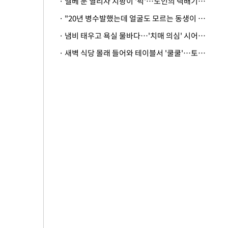
· 엘베 문 열리자 지팡이 '퍽'…노인의 택배기사 폭행 이유
· "20년 병수발했는데 얼굴도 모르는 동생이 유산 절반을"…배다른 형제 상속권 있을까
· 냄비 태우고 욕실 물바다…'치매 의심' 시어머니 검사 권유했다가 '날벼락'
· 새벽 식당 몰래 들어와 테이블서 '쿨쿨'…토사물 남기고 사라진 남성