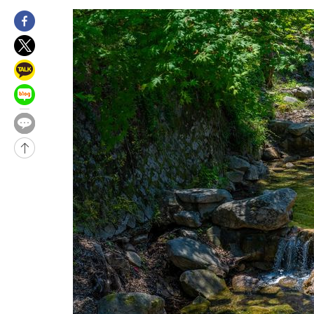
5시간 전 >
[속보]규제합리화위원회 부위원장에 김태유 서울대 공대 교수…이
후임
-9926초 전 >
이강인, 폭염 속 AT마드리드 첫 훈련…80명 식사 대접까지(종합
-7065초 전 >
미 사업체 일자리, 7월에 2.3만개 순감하고 그 전 2개월 10.3만
향수정 (2보)
-6513초 전 >
[속보] 미 사업체, 일자리 7월에 2.3만 개 줄어…실업률은 4.1%
↓
-2376초 전 >
[속보]이 대통령 "부동산 공급 기존 사고방식 매달리지 말고 과
실천"
-1461초 전 >
이란, "오만과 '중앙 단일 루트' 합의…북쪽 인바운드·남쪽 아
드는 임시"
1시간 전 >
"낮 기온 소폭 하락"…수도권 폭염중대경보, 폭염경보로 하향
1시간 전 >
[속보]이 대통령, '호우피해' 안동·의성 관할 4개 면 특별재난지역
1시간 전 >
[단독]중수청 지원 검사들, 정원 초과 시 낮은 계급 임용…희망지 못
수도
2시간 전 >
낮 최고 37도 찜통더위…곳곳 소나기·강원 많은 비[내일날씨]
2시간 전 >
SK하이닉스, 용인·청주 팹에 54조 투자…"AI 메모리 수요 선제 대
3시간 전 >
여자배구 이재영·이다영 자매, 아제르바이잔 투란VC 입단
4시간 전 >
외국인 심판 성 접대 7경기 들여다보니…한국 축구 '5승 2무'
4시간 전 >
[속보]코스닥, 2.86포인트(0.36%) 내린 798.81마감
4시간 전 >
[속보]코스피, 6200선 약보합…0.60% 내린 6258.77에 마쳐
4시간 전 >
[속보]원·달러 환율, 7.7원 내린 1416.1원 마감