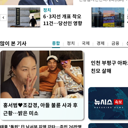
안'을 전면 재검토 할 것을 
정치
들과의 상황 점검 회의에서 I
6·3지선 개표 착오
지법안을 둘러싼 투자자들의 
11건…당선인 영향
았다. 이 자리에서 이 대통령
도
없어
많이 본 기사
종합
정치
국제
경제
금융
인천 부평구 아파
친모 살해
홍서범♥조갑경, 아들 불륜 사과 후
근황…밝은 미소
태풍 '돌핀' 日 남서부 지역 강타…주민 26만명