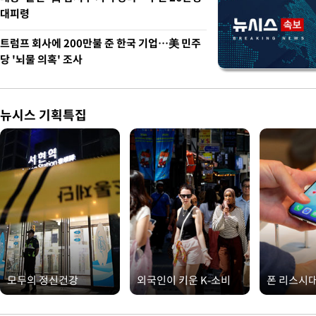
대피령
트럼프 회사에 200만불 준 한국 기업…美 민주
당 '뇌물 의혹' 조사
뉴시스 기획특집
모두의 정신건강
외국인이 키운 K-소비
폰 리스시