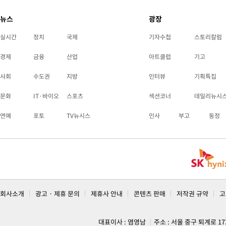
뉴스
광장
실시간
정치
국제
기자수첩
스토리칼럼
경제
금융
산업
아트클럽
기고
사회
수도권
지방
인터뷰
기획특집
문화
IT·바이오
스포츠
섹션코너
데일리뉴시
연예
포토
TV뉴시스
인사
부고
동정
회사소개
광고 · 제휴 문의
제휴사 안내
콘텐츠 판매
저작권 규약
고
대표이사 : 염영남
주소 : 서울 중구 퇴계로 1