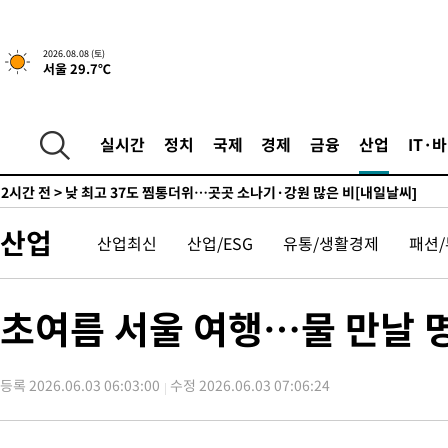
↓
-2356초 전 >
[속보]이 대통령 "부동산 공급 기존 사고방식 매달리지 말고 과
실천"
-1441초 전 >
이란, "오만과 '중앙 단일 루트' 합의…북쪽 인바운드·남쪽 아
2026.08.08 (토)
서울 29.7℃
드는 임시"
1시간 전 >
"낮 기온 소폭 하락"…수도권 폭염중대경보, 폭염경보로 하향
1시간 전 >
[속보]이 대통령, '호우피해' 안동·의성 관할 4개 면 특별재난지역
1시간 전 >
[단독]중수청 지원 검사들, 정원 초과 시 낮은 계급 임용…희망지 못
실시간
정치
국제
경제
금융
산업
IT·
수도
2시간 전 >
낮 최고 37도 찜통더위…곳곳 소나기·강원 많은 비[내일날씨]
2시간 전 >
SK하이닉스, 용인·청주 팹에 54조 투자…"AI 메모리 수요 선제 대
3시간 전 >
여자배구 이재영·이다영 자매, 아제르바이잔 투란VC 입단
산업
산업최신
산업/ESG
유통/생활경제
패션
4시간 전 >
외국인 심판 성 접대 7경기 들여다보니…한국 축구 '5승 2무'
4시간 전 >
[속보]코스닥, 2.86포인트(0.36%) 내린 798.81마감
4시간 전 >
[속보]코스피, 6200선 약보합…0.60% 내린 6258.77에 마쳐
초여름 서울 여행…물 만날 
4시간 전 >
[속보]원·달러 환율, 7.7원 내린 1416.1원 마감
4시간 전 >
[속보] 노원서 40.1도 관측…서울, 2018년 이후 첫 40도
등록 2026.06.03 06:03:00
수정 2026.06.03 07:06:24
5시간 전 >
[속보]종합특검, '계엄 수용공간 확보' 신용해 前교정본부장 기소
5시간 전 >
외신들도 주목한 韓축구 파문…"국민적 공분에 수사 재개"
5시간 전 >
11시간 압수수색에 성접대 파문까지…'쑥대밭' 된 축구협회