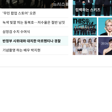
컴백하는 스키즈
지석천 뒤덮은 개구리
'무민 팝업 스토어' 오픈
녹색 빛깔 띄는 동복호…저수율은 절반 남짓
삼정검 수치 수여식
반정부 시위대와 대치한 아르헨티나 경찰
기념촬영 하는 배우 박지현