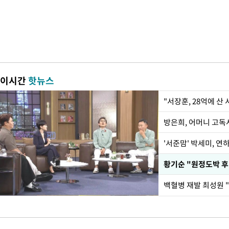
이시간
핫뉴스
"서장훈, 28억에 산
방은희, 어머니 고독사
'서준맘' 박세미, 연
황기순 "원정도박 후
백혈병 재발 최성원 "