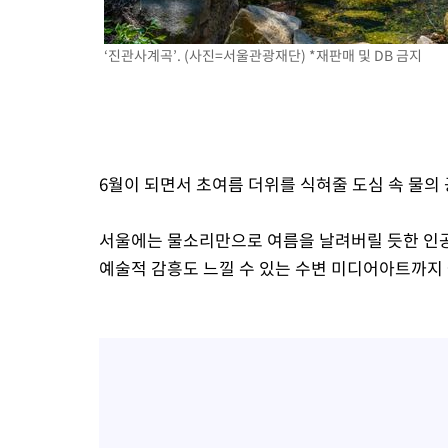
4시간 전 >
[속보] 노원서 40.1도 관측…서울, 2018년 이후 첫 40도
5시간 전 >
[속보]종합특검, '계엄 수용공간 확보' 신용해 前교정본부장 기소
‘진관사계곡’. (사진=서울관광재단) *재판매 및 DB 금지
5시간 전 >
외신들도 주목한 韓축구 파문…"국민적 공분에 수사 재개"
5시간 전 >
11시간 압수수색에 성접대 파문까지…'쑥대밭' 된 축구협회
5시간 전 >
[속보]규제합리화위원회 부위원장에 김태유 서울대 공대 교수…이
후임
6월이 되면서 초여름 더위를 식혀줄 도심 속 물의
서울에는 물소리만으로 여름을 날려버릴 듯한 인공
예술적 감흥도 느낄 수 있는 수변 미디어아트까지 